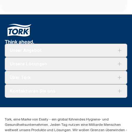
Unser Angebot
Lösungen
Unsere Lösungen
Nachhaltigkeit
Tork Clean Care
Tork Vision Reinigung
Über Tork
AD-a-Glance
Tork PaperCircle
Über uns
Kontaktieren Sie uns
Produktreklamation
Servicereklamation
torkmaster@essity.com
Spenderreklamation
+41 (0)848/810152
Finden Sie Ihren Vertriebspartner
Tork, eine Marke von Essity - ein global führendes Hygiene- und
Essity Switzerland AG
Gesundheitsunternehmen. Jeden Tag nutzen eine Milliarde Menschen
Parkstraße 1b
weltweit unsere Produkte und Lösungen. Wir wollen Grenzen überwinden -