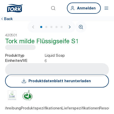
Anmelden
Back
1 / 6
420501
Tork milde Flüssigseife S1
Liquid Soap
Produkttyp
6
Einheiten/VE
Produktdatenblatt herunterladen
eschreibung
Produktspezifikationen
Lieferspezifikationen
Resourc