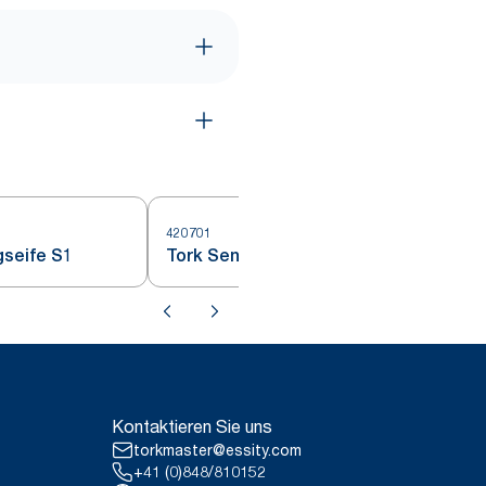
420701
4
gseife S1
Tork Sensitive Flüssigseife S1
Kontaktieren Sie uns
torkmaster@essity.com
+41 (0)848/810152