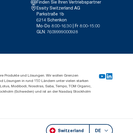
Finden Sie Ihren Vertriebspartner
Essity Switzerland AG
Parkstraße 1b
6214 Schenkon
Mo-Do 8:00-16:30 | Fr 8:00-15:00
GLN: 7609999000928
ere Produkte und Lösungen. Wir wollen Grenzen
und Lösungen in rund 150 Ländern unter vielen starken
, Lotus, Modibodi, Nosotras, Saba, Tempo, TOM Organic,
n Stockholm (Schweden) und ist an der Nasdaq Stockholm
Switzerland
DE