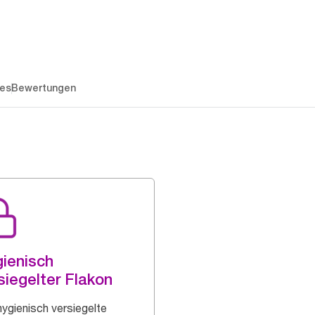
es
Bewertungen
ienisch
siegelter Flakon
hygienisch versiegelte