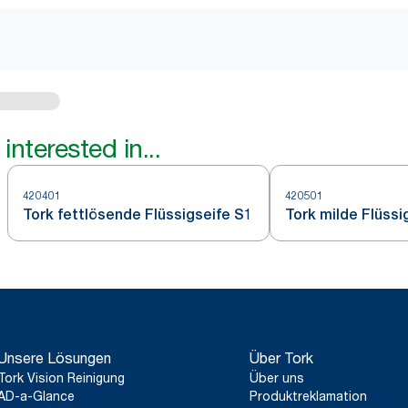
interested in...
420401
420501
Tork fettlösende Flüssigseife S1
Tork milde Flüssi
Unsere Lösungen
Über Tork
Tork Vision Reinigung
Über uns
AD-a-Glance
Produktreklamation