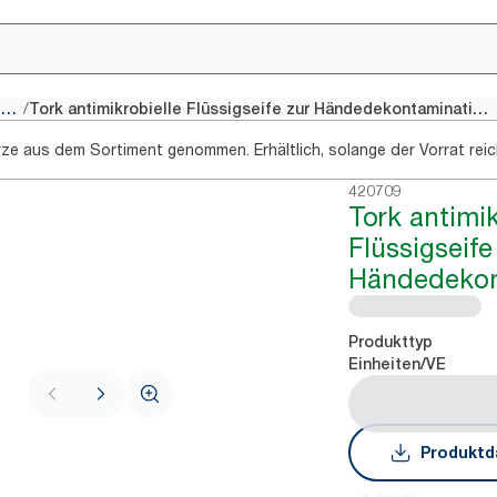
/
Handseife Nachfüllpackungen
Tork antimikrobielle Flüssigseife zur Händedekontamination S1
rze aus dem Sortiment genommen. Erhältlich, solange der Vorrat reic
420709
Tork antimik
Flüssigseife
Händedekon
Produkttyp
Einheiten/VE
Produktd