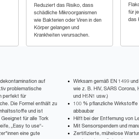
Flak
Reduziert das Risiko, dass
für j
schädliche Mikroorganismen
das 
wie Bakterien oder Viren in den
Körper gelangen und
Krankheiten verursachen.
edekontamination auf
Wirksam gemäß EN 1499 und EN
tiv problematische
wie z. B. HIV, SARS Corona,
 perfekt für
und H5N1 usw.)
che. Die Formel enthält zu
100 % pflanzliche Wirkstoffe
nhaltsstoffe und ist
abbaubar
 Geeignet für alle Tork
Hilft bei der Entfernung von 
eife, „Easy to use“-
Mit Sensorspendern und manu
tzer*innen eine gute
Zertifizierte, mühelose Wartun