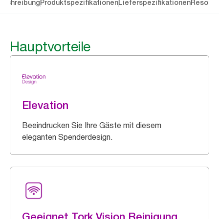
eschreibung
Produktspezifikationen
Lieferspezifikationen
Resourc
Hauptvorteile
Elevation
Beeindrucken Sie Ihre Gäste mit diesem
eleganten Spenderdesign.
Geeignet Tork Vision Reinigung