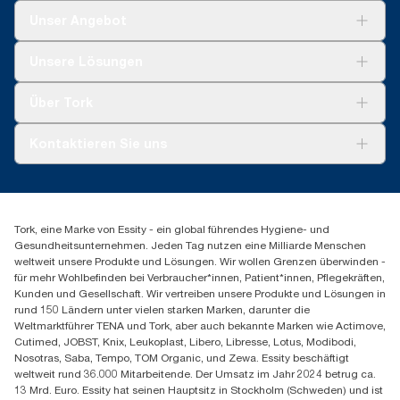
Unser Angebot
Lösungen
Unsere Lösungen
Nachhaltigkeit
Tork Clean Care
Tork Vision Reinigung
Über Tork
AD-a-Glance
Tork PaperCircle
Über uns
Kontaktieren Sie uns
Produktreklamation
Servicereklamation
torkmaster@essity.com
Spenderreklamation
+41 (0)848/810152
Finden Sie Ihren Vertriebspartner
Tork, eine Marke von Essity - ein global führendes Hygiene- und
Essity Switzerland AG
Gesundheitsunternehmen. Jeden Tag nutzen eine Milliarde Menschen
Parkstraße 1b
weltweit unsere Produkte und Lösungen. Wir wollen Grenzen überwinden -
6214 Schenkon
für mehr Wohlbefinden bei Verbraucher*innen, Patient*innen, Pflegekräften,
Mo-Do 8:00-16:30 | Fr 8:00-15:00
Kunden und Gesellschaft. Wir vertreiben unsere Produkte und Lösungen in
GLN: 7609999000928
rund 150 Ländern unter vielen starken Marken, darunter die
Weltmarktführer TENA und Tork, aber auch bekannte Marken wie Actimove,
Cutimed, JOBST, Knix, Leukoplast, Libero, Libresse, Lotus, Modibodi,
Nosotras, Saba, Tempo, TOM Organic, und Zewa. Essity beschäftigt
weltweit rund 36.000 Mitarbeitende. Der Umsatz im Jahr 2024 betrug ca.
13 Mrd. Euro. Essity hat seinen Hauptsitz in Stockholm (Schweden) und ist