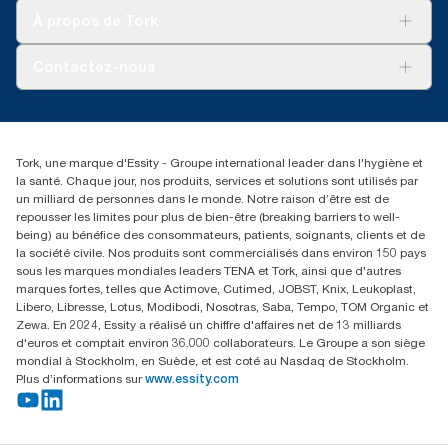
Tork Clean Care
Tork Vision Nettoyage
À propos de Tork
AD-a-Glance
Tork PaperCircle
À propos de nous
Contactez-nous
Reclamation pour produit
Reclamation pour service
torkmaster@essity.com
Reclamation pour distributeurs
+41 (0)848/810152
Rechercher des distributeurs
Tork, une marque d'Essity - Groupe international leader dans l'hygiène et
Essity Switzerland AG
la santé. Chaque jour, nos produits, services et solutions sont utilisés par
Parkstraße 1b
un milliard de personnes dans le monde. Notre raison d’être est de
6214 Schenkon
repousser les limites pour plus de bien-être (breaking barriers to well-
Lundi-jeudi 8:00-16:30 | Vendredi 8:00-15:00
being) au bénéfice des consommateurs, patients, soignants, clients et de
GLN: 7609999000928
la société civile. Nos produits sont commercialisés dans environ 150 pays
sous les marques mondiales leaders TENA et Tork, ainsi que d'autres
marques fortes, telles que Actimove, Cutimed, JOBST, Knix, Leukoplast,
Libero, Libresse, Lotus, Modibodi, Nosotras, Saba, Tempo, TOM Organic et
Zewa. En 2024, Essity a réalisé un chiffre d'affaires net de 13 milliards
d'euros et comptait environ 36.000 collaborateurs. Le Groupe a son siège
mondial à Stockholm, en Suède, et est coté au Nasdaq de Stockholm.
Plus d’informations sur
www.essity.com