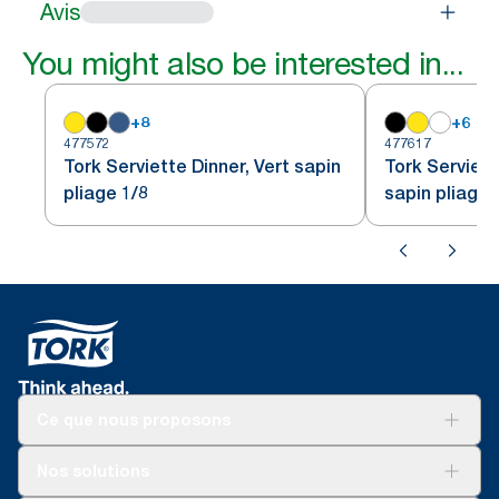
Avis
You might also be interested in...
+
8
+
6
477572
477617
Tork Serviette Dinner, Vert sapin
Tork Serviett
pliage 1/8
sapin pliage 
Ce que nous proposons
Solutions
Nos solutions
Développement durable