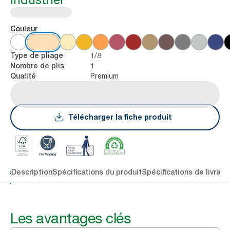
Couleur
1/8
Type de pliage
1
Nombre de plis
Premium
Qualité
Télécharger la fiche produit
lés
Description
Spécifications du produit
Spécifications de livrais
Les avantages clés