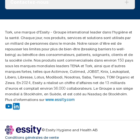
À propos de nous
Contactez-nous
Reclamation pour produit
Reclamation pour service
torkmaster@essity.com
Reclamation pour distributeurs
+41 (0)848/810152
Rechercher des distributeurs
Tork, une marque d'Essity - Groupe international leader dans l'hygiène et
Essity Switzerland AG
la santé. Chaque jour, nos produits, services et solutions sont utilisés par
Parkstraße 1b
un milliard de personnes dans le monde. Notre raison d’être est de
6214 Schenkon
repousser les limites pour plus de bien-être (breaking barriers to well-
Lundi-jeudi 8:00-16:30 | Vendredi 8:00-15:00
being) au bénéfice des consommateurs, patients, soignants, clients et de
GLN: 7609999000928
la société civile. Nos produits sont commercialisés dans environ 150 pays
sous les marques mondiales leaders TENA et Tork, ainsi que d'autres
marques fortes, telles que Actimove, Cutimed, JOBST, Knix, Leukoplast,
Libero, Libresse, Lotus, Modibodi, Nosotras, Saba, Tempo, TOM Organic et
Zewa. En 2024, Essity a réalisé un chiffre d'affaires net de 13 milliards
d'euros et comptait environ 36.000 collaborateurs. Le Groupe a son siège
mondial à Stockholm, en Suède, et est coté au Nasdaq de Stockholm.
Plus d’informations sur
www.essity.com
© Essity Hygiene and Health AB
Conditions générales de vente