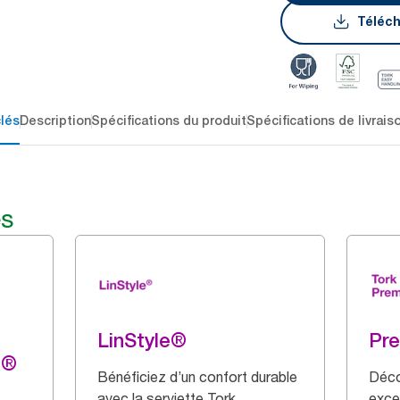
Téléch
lés
Description
Spécifications du produit
Spécifications de livrais
és
LinStyle®
Pr
g®
Bénéficiez d’un confort durable
Déco
avec la serviette Tork
exce