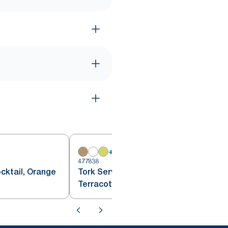
+
15
477838
4
cktail, Orange
Tork Serviette Cocktail,
Terracotta