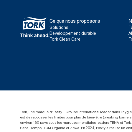
Ce que nous proposons
N
Solutions
T
Développement durable
A
Tork Clean Care
T
Tork, une marque d'Essity - Groupe international leader dans l'hygièn
est de repousser les limites pour plus de bien-être (breaking barrie
environ 150 pays sous les marques mondiales leaders TENA et Tork, a
Saba, Tempo, TOM Organic et Zewa. En 2024, Essity a réalisé un chif