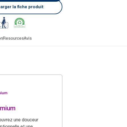
arger la fiche produit
on
Resources
Avis
emium
uvrez une douceur
ptionnelle et une