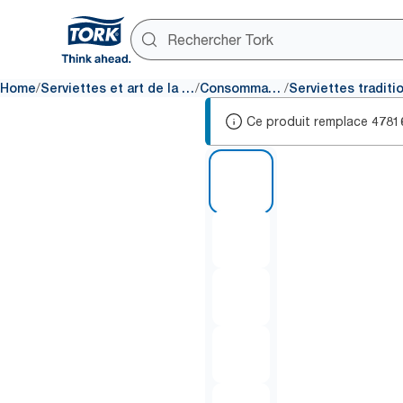
/
/
/
Home
Serviettes et art de la table
Consommables
Ce produit remplace
4781
1 of 6