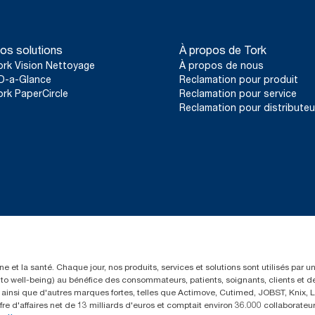
os solutions
À propos de Tork
ork Vision Nettoyage
À propos de nous
D-a-Glance
Reclamation pour produit
ork PaperCircle
Reclamation pour service
Reclamation pour distributeu
e et la santé. Chaque jour, nos produits, services et solutions sont utilisés par 
rs to well-being) au bénéfice des consommateurs, patients, soignants, clients et d
insi que d'autres marques fortes, telles que Actimove, Cutimed, JOBST, Knix, Le
fre d'affaires net de 13 milliards d'euros et comptait environ 36.000 collaborat