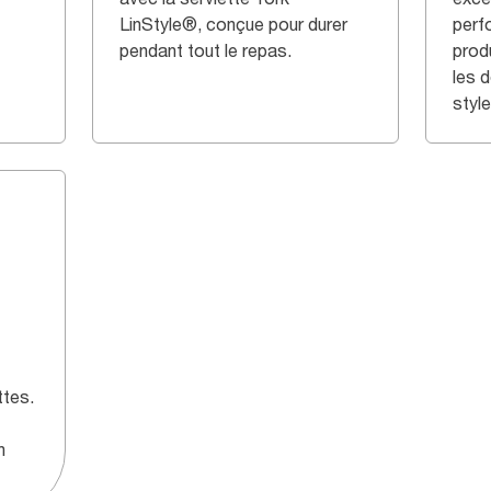
LinStyle®, conçue pour durer
perf
pendant tout le repas.
prod
les 
style
ttes.
n