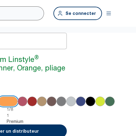
Se connecter
®
m Linstyle
nner, Orange, pliage
1/8
1
Premium
er un distributeur