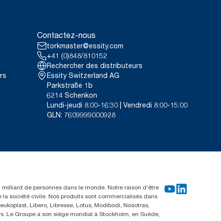
Contactez-nous
torkmaster@essity.com
+41 (0)848/810152
Rechercher des distributeurs
rs
Essity Switzerland AG
Parkstraße 1b
6214 Schenkon
Lundi-jeudi 8:00-16:30 | Vendredi 8:00-15:00
GLN: 7609999000928
un milliard de personnes dans le monde. Notre raison d’être
e la société civile. Nos produits sont commercialisés dans
ukoplast, Libero, Libresse, Lotus, Modibodi, Nosotras,
eurs. Le Groupe a son siège mondial à Stockholm, en Suède,