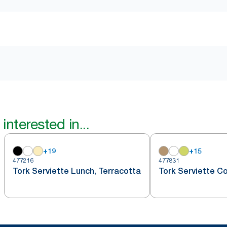
interested in...
+
19
+
15
477216
477831
Tork Serviette Lunch, Terracotta
Tork Serviette Co