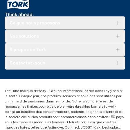
Ce que nous proposons
Solutions
Nos solutions
Développement durable
Tork Clean Care
Tork Vision Nettoyage
À propos de Tork
AD-a-Glance
Tork PaperCircle
À propos de nous
Contactez-nous
Reclamation pour produit
Reclamation pour service
torkmaster@essity.com
Reclamation pour distributeurs
+41 (0)848/810152
Rechercher des distributeurs
Tork, une marque d'Essity - Groupe international leader dans l'hygiène et
Essity Switzerland AG
la santé. Chaque jour, nos produits, services et solutions sont utilisés par
Parkstraße 1b
un milliard de personnes dans le monde. Notre raison d’être est de
6214 Schenkon
repousser les limites pour plus de bien-être (breaking barriers to well-
Lundi-jeudi 8:00-16:30 | Vendredi 8:00-15:00
being) au bénéfice des consommateurs, patients, soignants, clients et de
GLN: 7609999000928
la société civile. Nos produits sont commercialisés dans environ 150 pays
sous les marques mondiales leaders TENA et Tork, ainsi que d'autres
marques fortes, telles que Actimove, Cutimed, JOBST, Knix, Leukoplast,