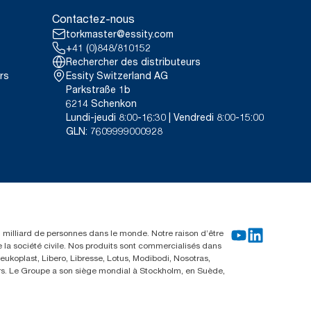
Contactez-nous
torkmaster@essity.com
+41 (0)848/810152
Rechercher des distributeurs
rs
Essity Switzerland AG
Parkstraße 1b
6214 Schenkon
Lundi-jeudi 8:00-16:30 | Vendredi 8:00-15:00
GLN: 7609999000928
un milliard de personnes dans le monde. Notre raison d’être
e la société civile. Nos produits sont commercialisés dans
ukoplast, Libero, Libresse, Lotus, Modibodi, Nosotras,
eurs. Le Groupe a son siège mondial à Stockholm, en Suède,