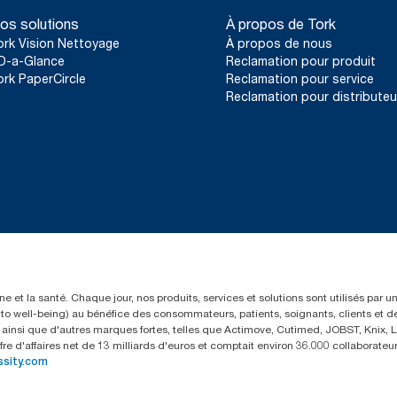
os solutions
À propos de Tork
ork Vision Nettoyage
À propos de nous
D-a-Glance
Reclamation pour produit
ork PaperCircle
Reclamation pour service
Reclamation pour distributeu
e et la santé. Chaque jour, nos produits, services et solutions sont utilisés par 
rs to well-being) au bénéfice des consommateurs, patients, soignants, clients et d
insi que d'autres marques fortes, telles que Actimove, Cutimed, JOBST, Knix, Le
fre d'affaires net de 13 milliards d'euros et comptait environ 36.000 collaborat
ssity.com