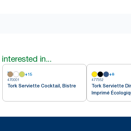
interested in...
+
15
+
8
470001
477352
Tork Serviette Cocktail, Bistre
Tork Serviette Di
Imprimé Écologiq