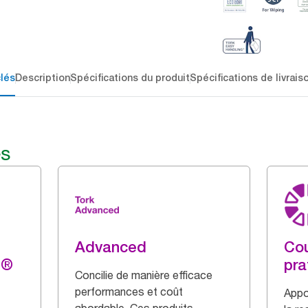
lés
Description
Spécifications du produit
Spécifications de livrais
és
Advanced
Cou
g®
pra
Concilie de manière efficace
performances et coût
Appo