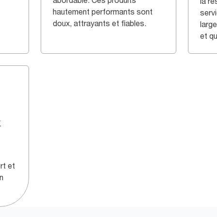
abordable. Ces produits
la r
hautement performants sont
serv
doux, attrayants et fiables.
larg
et qu
x
rt et
n