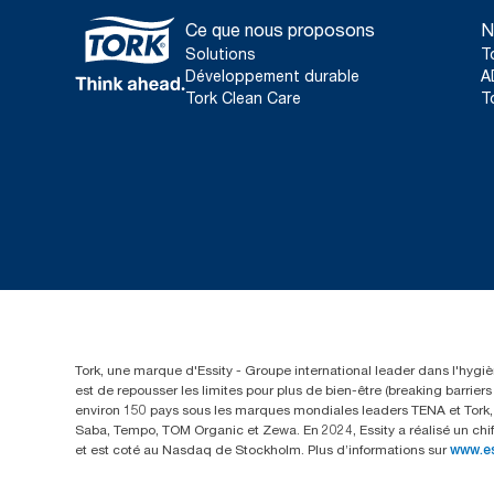
Ce que nous proposons
N
Solutions
T
Développement durable
A
Tork Clean Care
T
Tork, une marque d'Essity - Groupe international leader dans l'hygièn
est de repousser les limites pour plus de bien-être (breaking barrie
environ 150 pays sous les marques mondiales leaders TENA et Tork, a
Saba, Tempo, TOM Organic et Zewa. En 2024, Essity a réalisé un chif
et est coté au Nasdaq de Stockholm. Plus d’informations sur
www.e