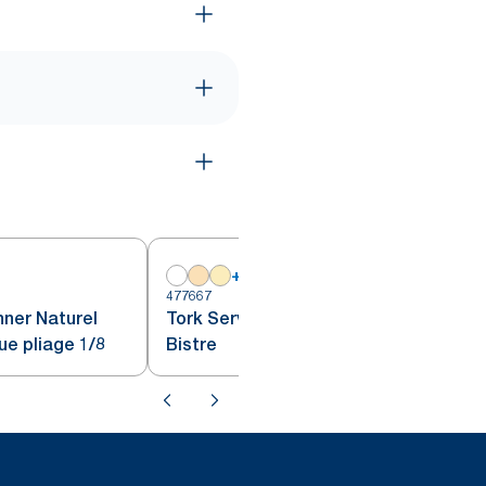
+
17
477667
4
nner Naturel
Tork Serviette Dinner Doux,
ue pliage 1/8
Bistre