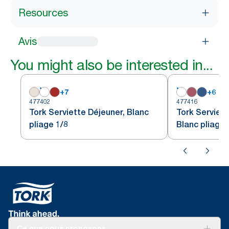
Resources
Avis
You might also be interested in...
+
7
+
6
477402
477416
Tork Serviette Déjeuner, Blanc
Tork Serviet
pliage 1/8
Blanc pliage 
Ce que nous proposons