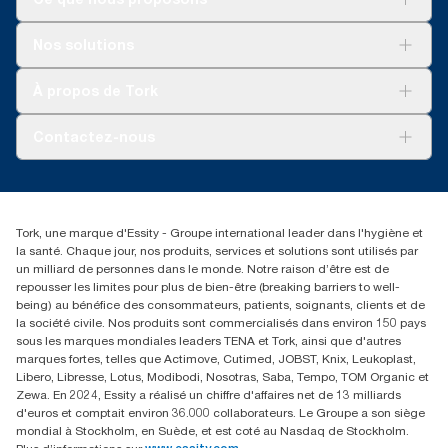
Solutions
Nos solutions
Développement durable
Tork Clean Care
Tork Vision Nettoyage
À propos de Tork
AD-a-Glance
Tork PaperCircle
À propos de nous
Contactez-nous
Reclamation pour produit
Reclamation pour service
torkmaster@essity.com
Reclamation pour distributeurs
+41 (0)848/810152
Rechercher des distributeurs
Tork, une marque d'Essity - Groupe international leader dans l'hygiène et
Essity Switzerland AG
la santé. Chaque jour, nos produits, services et solutions sont utilisés par
Parkstraße 1b
un milliard de personnes dans le monde. Notre raison d’être est de
6214 Schenkon
repousser les limites pour plus de bien-être (breaking barriers to well-
Lundi-jeudi 8:00-16:30 | Vendredi 8:00-15:00
being) au bénéfice des consommateurs, patients, soignants, clients et de
GLN: 7609999000928
la société civile. Nos produits sont commercialisés dans environ 150 pays
sous les marques mondiales leaders TENA et Tork, ainsi que d'autres
marques fortes, telles que Actimove, Cutimed, JOBST, Knix, Leukoplast,
Libero, Libresse, Lotus, Modibodi, Nosotras, Saba, Tempo, TOM Organic et
Zewa. En 2024, Essity a réalisé un chiffre d'affaires net de 13 milliards
d'euros et comptait environ 36.000 collaborateurs. Le Groupe a son siège
mondial à Stockholm, en Suède, et est coté au Nasdaq de Stockholm.