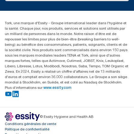
Reclamation pour service
torkmaster@essity.com
Reclamation pour distributeurs
+41 (0)848/810152
Rechercher des distributeurs
Tork, une marque d'Essity - Groupe international leader dans l'hygiène et
Essity Switzerland AG
la santé. Chaque jour, nos produits, services et solutions sont utilisés par
Parkstraße 1b
un milliard de personnes dans le monde. Notre raison d’être est de
6214 Schenkon
repousser les limites pour plus de bien-être (breaking barriers to well-
Lundi-jeudi 8:00-16:30 | Vendredi 8:00-15:00
being) au bénéfice des consommateurs, patients, soignants, clients et de
GLN: 7609999000928
la société civile. Nos produits sont commercialisés dans environ 150 pays
sous les marques mondiales leaders TENA et Tork, ainsi que d'autres
marques fortes, telles que Actimove, Cutimed, JOBST, Knix, Leukoplast,
Libero, Libresse, Lotus, Modibodi, Nosotras, Saba, Tempo, TOM Organic et
Zewa. En 2024, Essity a réalisé un chiffre d'affaires net de 13 milliards
d'euros et comptait environ 36.000 collaborateurs. Le Groupe a son siège
mondial à Stockholm, en Suède, et est coté au Nasdaq de Stockholm.
Plus d’informations sur
www.essity.com
© Essity Hygiene and Health AB
Conditions générales de vente
Politique de confidentialité