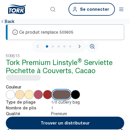
Se connecter
Back
Ce produit remplace
509605
1 / 6
509613
®
Tork Premium Linstyle
Serviette
Pochette à Couverts, Cacao
Couleur
1/8 cutlery bag
Type de pliage
1
Nombre de plis
Premium
Qualité
Trouver un distributeur