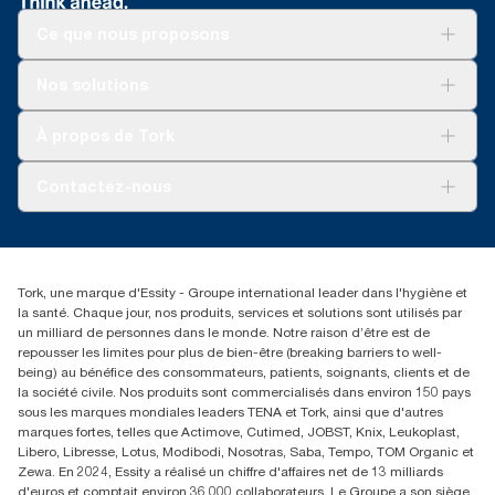
Ce que nous proposons
Solutions
Nos solutions
Développement durable
Tork Clean Care
Tork Vision Nettoyage
À propos de Tork
AD-a-Glance
Tork PaperCircle
À propos de nous
Contactez-nous
Reclamation pour produit
Reclamation pour service
torkmaster@essity.com
Reclamation pour distributeurs
+41 (0)848/810152
Rechercher des distributeurs
Tork, une marque d'Essity - Groupe international leader dans l'hygiène et
Essity Switzerland AG
la santé. Chaque jour, nos produits, services et solutions sont utilisés par
Parkstraße 1b
un milliard de personnes dans le monde. Notre raison d’être est de
6214 Schenkon
repousser les limites pour plus de bien-être (breaking barriers to well-
Lundi-jeudi 8:00-16:30 | Vendredi 8:00-15:00
being) au bénéfice des consommateurs, patients, soignants, clients et de
GLN: 7609999000928
la société civile. Nos produits sont commercialisés dans environ 150 pays
sous les marques mondiales leaders TENA et Tork, ainsi que d'autres
marques fortes, telles que Actimove, Cutimed, JOBST, Knix, Leukoplast,
Libero, Libresse, Lotus, Modibodi, Nosotras, Saba, Tempo, TOM Organic et
Zewa. En 2024, Essity a réalisé un chiffre d'affaires net de 13 milliards
d'euros et comptait environ 36.000 collaborateurs. Le Groupe a son siège