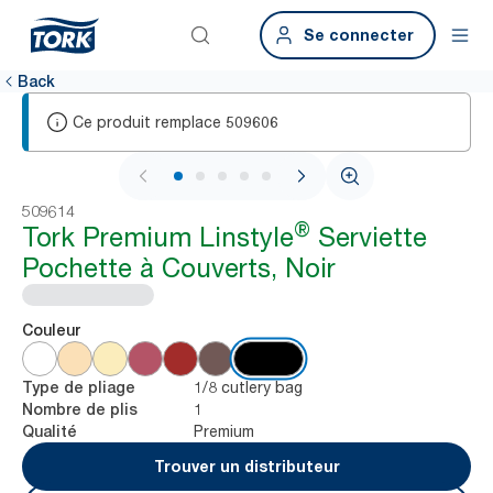
Se connecter
Back
Ce produit remplace
509606
1 / 5
509614
®
Tork Premium Linstyle
Serviette
Pochette à Couverts, Noir
Couleur
1/8 cutlery bag
Type de pliage
1
Nombre de plis
Premium
Qualité
Trouver un distributeur