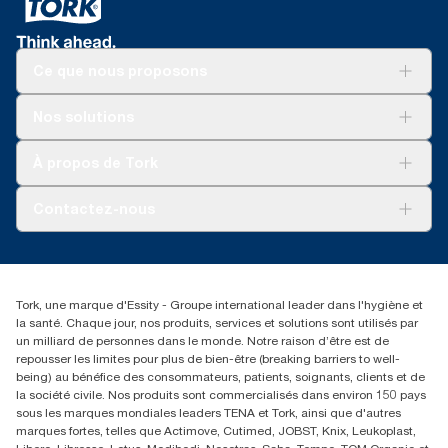
Ce que nous proposons
Solutions
Nos solutions
Développement durable
Tork Clean Care
Tork Vision Nettoyage
À propos de Tork
AD-a-Glance
Tork PaperCircle
À propos de nous
Contactez-nous
Reclamation pour produit
Reclamation pour service
torkmaster@essity.com
Reclamation pour distributeurs
+41 (0)848/810152
Rechercher des distributeurs
Tork, une marque d'Essity - Groupe international leader dans l'hygiène et
Essity Switzerland AG
la santé. Chaque jour, nos produits, services et solutions sont utilisés par
Parkstraße 1b
un milliard de personnes dans le monde. Notre raison d’être est de
6214 Schenkon
repousser les limites pour plus de bien-être (breaking barriers to well-
Lundi-jeudi 8:00-16:30 | Vendredi 8:00-15:00
being) au bénéfice des consommateurs, patients, soignants, clients et de
GLN: 7609999000928
la société civile. Nos produits sont commercialisés dans environ 150 pays
sous les marques mondiales leaders TENA et Tork, ainsi que d'autres
marques fortes, telles que Actimove, Cutimed, JOBST, Knix, Leukoplast,