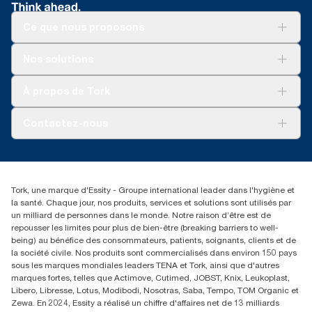
Certifiés par l’Association suédoise de lutte contre les
clés relatifs aux différents produits
poids du système Tork Xpressnap de comptoir et du distributeur
consommation. Comme ces données sont une moyenne des
rhumatismes.
de serviettes traditionnel Tork (271600 avec 10935)
systèmes, elles ne doivent pas être utilisées à des fins de
Ce que nous proposons
création de rapports relatifs à l’empreinte carbone pour des
***
Des restrictions locales peuvent s’appliquer. Avant de le jeter
articles et une consommation spécifiques.
dans le bac de compostage industriel, veuillez contrôler auprès
Solutions
Nos solutions
des autorités locales que le produit est accepté. Veuillez
**
On average, compared to the average of all Tork Xpressnap®
Développement durable
également vous assurer que le produit n’a pas été utilisé en
system (N4) refill carbon footprint before commencing purchase
Tork Clean Care
Tork Vision Nettoyage
association avec des substances dangereuses ou non
À propos de Tork
of renewable electricity, verified and matched through
AD-a-Glance
compostables.
Guarantees of Origin, for our paper making operations. The
Tork PaperCircle
resulting carbon footprint reductions were quantified in a third
À propos de nous
Contactez-nous
party reviewed cradle-to-grave Life Cycle Assessment.
Reclamation pour produit
Reclamation pour service
torkmaster@essity.com
Reclamation pour distributeurs
+41 (0)848/810152
Rechercher des distributeurs
Tork, une marque d'Essity - Groupe international leader dans l'hygiène et
Essity Switzerland AG
la santé. Chaque jour, nos produits, services et solutions sont utilisés par
Parkstraße 1b
un milliard de personnes dans le monde. Notre raison d’être est de
6214 Schenkon
repousser les limites pour plus de bien-être (breaking barriers to well-
Lundi-jeudi 8:00-16:30 | Vendredi 8:00-15:00
being) au bénéfice des consommateurs, patients, soignants, clients et de
GLN: 7609999000928
la société civile. Nos produits sont commercialisés dans environ 150 pays
sous les marques mondiales leaders TENA et Tork, ainsi que d'autres
marques fortes, telles que Actimove, Cutimed, JOBST, Knix, Leukoplast,
Libero, Libresse, Lotus, Modibodi, Nosotras, Saba, Tempo, TOM Organic et
Zewa. En 2024, Essity a réalisé un chiffre d'affaires net de 13 milliards