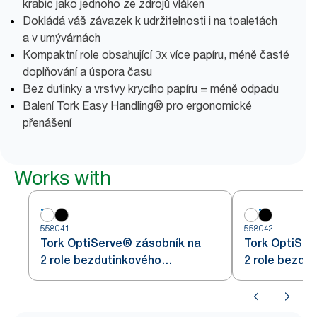
krabic jako jednoho ze zdrojů vláken
Dokládá váš závazek k udržitelnosti i na toaletách
a v umývárnách
Kompaktní role obsahující 3x více papíru, méně časté
doplňování a úspora času
Bez dutinky a vrstvy krycího papíru = méně odpadu
Balení Tork Easy Handling® pro ergonomické
přenášení
Works with
558041
558042
Tork OptiServe® zásobník na
Tork OptiSer
2 role bezdutinkového
2 role bezdu
toaletního papíru
toaletního pa