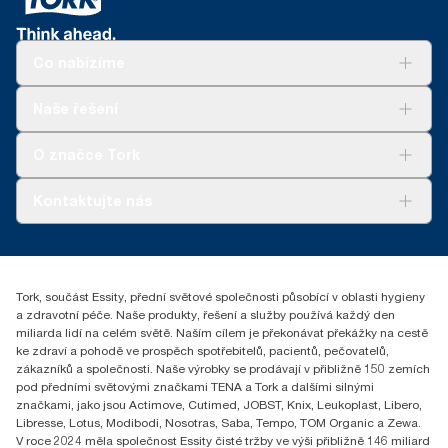
materiálu zahrnujícího dutinky a dvě vrstvy plastového obalu.
zásobníky prodávané nebo pronajímané v Evropě (s výjimkou
Francie) od května 2023. Výrobek s certifikací ClimatePartner:
www.climate-id.com/en-gb/9VIUDN
Co nabízíme
**
Platí pro evropský sortiment náplní Tork OptiServe® na jedno
použití. Na základě hodnocení životního cyklu (LCA), které
Řešení
Naše řešení
ověřila třetí strana a které zahrnuje všechny úrovně kvality náplní
Udržitelnost
v kombinaci s údaji o spotřebě. Vzhledem k tomu, že tyto údaje
Tork Clean Care
Tork Vision Cleaning
O značce Tork
jsou systémovým průměrem, nejsou určeny k vykazování
AD-a-Glance
informací o emisích uhlíku pro konkrétní výrobky a spotřebu.
Tork PaperCircle
O nás
Kontaktujte nás
Úspěšné příběhy
+420 221 706 111
reception.prague@essity.com
Essity Czech Republic s.r.o.
Tork, součást Essity, přední světové společnosti působící v oblasti hygieny
Praha 8, Karlin, Sokolovská 100/94
a zdravotní péče. Naše produkty, řešení a služby používá každý den
186 00 Česká republika
miliarda lidí na celém světě. Naším cílem je překonávat překážky na cestě
ke zdraví a pohodě ve prospěch spotřebitelů, pacientů, pečovatelů,
zákazníků a společnosti. Naše výrobky se prodávají v přibližně 150 zemích
pod předními světovými značkami TENA a Tork a dalšími silnými
značkami, jako jsou Actimove, Cutimed, JOBST, Knix, Leukoplast, Libero,
Libresse, Lotus, Modibodi, Nosotras, Saba, Tempo, TOM Organic a Zewa.
V roce 2024 měla společnost Essity čisté tržby ve výši přibližně 146 miliard