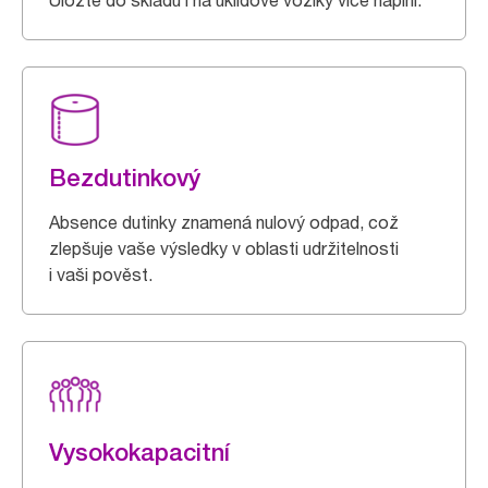
Uložte do skladu i na úklidové vozíky více náplní.
Bezdutinkový
Absence dutinky znamená nulový odpad, což
zlepšuje vaše výsledky v oblasti udržitelnosti
i vaši pověst.
Vysokokapacitní