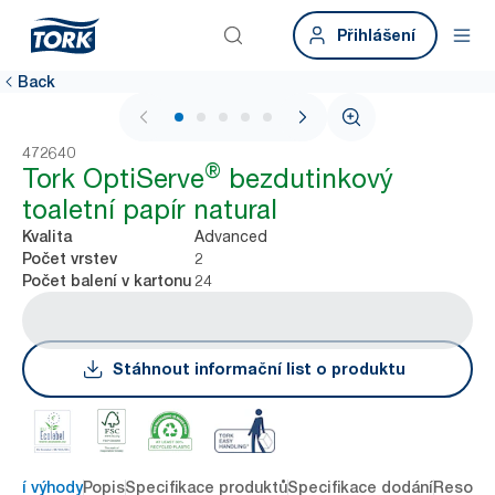
Přihlášení
Back
1 / 5
472640
®
Tork OptiServe
bezdutinkový
toaletní papír natural
Advanced
Kvalita
2
Počet vrstev
24
Počet balení v kartonu
Stáhnout informační list o produktu
avní výhody
Popis
Specifikace produktů
Specifikace dodání
Resour