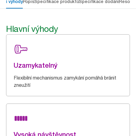
avní výhody
Popis
Specifikace produktů
Specifikace dodání
Resour
Hlavní výhody
Uzamykatelný
Flexibilní mechanismus zamykání pomáhá bránit
zneužití
Vysoká návštěvnost