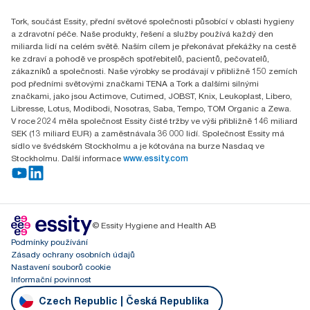
Essity Czech Republic s.r.o.
Tork, součást Essity, přední světové společnosti působící v oblasti hygieny
Praha 8, Karlin, Sokolovská 100/94
a zdravotní péče. Naše produkty, řešení a služby používá každý den
186 00 Česká republika
miliarda lidí na celém světě. Naším cílem je překonávat překážky na cestě
ke zdraví a pohodě ve prospěch spotřebitelů, pacientů, pečovatelů,
zákazníků a společnosti. Naše výrobky se prodávají v přibližně 150 zemích
pod předními světovými značkami TENA a Tork a dalšími silnými
značkami, jako jsou Actimove, Cutimed, JOBST, Knix, Leukoplast, Libero,
Libresse, Lotus, Modibodi, Nosotras, Saba, Tempo, TOM Organic a Zewa.
V roce 2024 měla společnost Essity čisté tržby ve výši přibližně 146 miliard
SEK (13 miliard EUR) a zaměstnávala 36 000 lidí. Společnost Essity má
sídlo ve švédském Stockholmu a je kótována na burze Nasdaq ve
Stockholmu. Další informace
www.essity.com
© Essity Hygiene and Health AB
Podmínky používání
Zásady ochrany osobních údajů
Nastavení souborů cookie
Informační povinnost
Czech Republic | Česká Republika