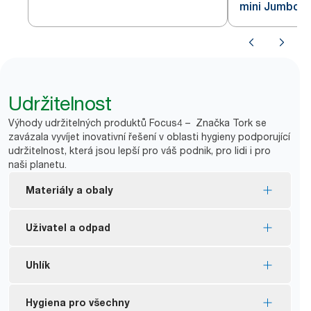
mini Jumbo rol
nerezové oceli T2
Udržitelnost
Výhody udržitelných produktů Focus4 – Značka Tork se
zavázala vyvíjet inovativní řešení v oblasti hygieny podporující
udržitelnost, která jsou lepší pro váš podnik, pro lidi i pro
naši planetu.
Materiály a obaly
Náplně s certifikátem FSC® – vyrobené z vláken
Uživatel a odpad
z odpovědně získávaných zdrojů.
Produkty Tork Natural jsou vyrobeny ze 100%
*
Bez dutinek a obalů = méně odpadu.
Uhlík
recyklovaných vláken. 30–70 % vláken pochází
Zásobníky neumožňují přístup k nové roli, dokud
z alternativních zdrojů, jako jsou nápojové kartony
není první role zcela spotřebována, a minimalizují
K dispozici jsou uhlíkově neutrální zásobníky –
Hygiena pro všechny
a lepenkové krabice.