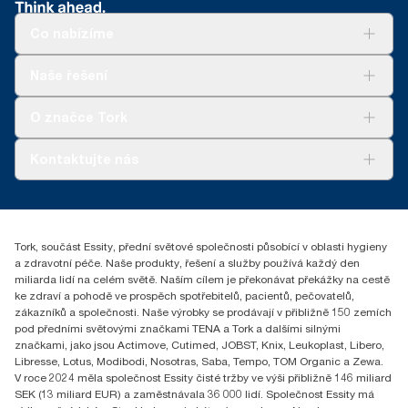
ClimatePartner: www.climate-id.com/en-gb/9VIUDN.
Co nabízíme
**
Platí pro evropský sortiment náplní Tork SmartOne® na jedno
použití. Na základě hodnocení životního cyklu (LCA), které
ověřila třetí strana a které zahrnuje všechny úrovně kvality náplní
Řešení
Naše řešení
v kombinaci s údaji o spotřebě. Vzhledem k tomu, že tyto údaje
Udržitelnost
jsou systémovým průměrem, nejsou určeny k vykazování
Tork Clean Care
Tork Vision Cleaning
O značce Tork
informací o emisích uhlíku pro konkrétní výrobky a spotřebu.
AD-a-Glance
Tork PaperCircle
O nás
Kontaktujte nás
Úspěšné příběhy
+420 221 706 111
reception.prague@essity.com
Essity Czech Republic s.r.o.
Tork, součást Essity, přední světové společnosti působící v oblasti hygieny
Praha 8, Karlin, Sokolovská 100/94
a zdravotní péče. Naše produkty, řešení a služby používá každý den
186 00 Česká republika
miliarda lidí na celém světě. Naším cílem je překonávat překážky na cestě
ke zdraví a pohodě ve prospěch spotřebitelů, pacientů, pečovatelů,
zákazníků a společnosti. Naše výrobky se prodávají v přibližně 150 zemích
pod předními světovými značkami TENA a Tork a dalšími silnými
značkami, jako jsou Actimove, Cutimed, JOBST, Knix, Leukoplast, Libero,
Libresse, Lotus, Modibodi, Nosotras, Saba, Tempo, TOM Organic a Zewa.
V roce 2024 měla společnost Essity čisté tržby ve výši přibližně 146 miliard
SEK (13 miliard EUR) a zaměstnávala 36 000 lidí. Společnost Essity má