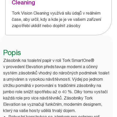
Cleaning
Tork Vision Cleaning využívá sílu údajů v reálném
čase, aby určil, kdy a kde je je ve vašem zařízení
zapotřebí uklidit nebo doplnit zásoby
Popis
Zásobník na toaletní papír v roli Tork SmartOne®
v provedení Elevation představuje moderní a účinný
systém zásobníků vhodný do náročných podmínek toalet
a umýváren s vysokou návštěvností. Výdej po jednom
útržku pomáhá v porovnání s tradičními zásobníky na
jumbo role snížit spotřebu až o 40 %. Díky tomu vystačí
každá role pro více návštěvníků. Zásobníky Tork
Elevation se vyznačují funkčním, moderním designem,
který na vaše hosty udělá trvalý dojem.
Robustní konstrukce se zámkem pro ochranu rolí