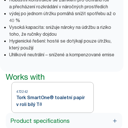
a přecházení rozkrádání v náročných prostředích
výdej po jednom útržku pomáhá snížit spotřebu až o
40 %
Vysoká kapacita: snižuje nároky na údržbu a riziko
toho, že ručníky dojdou
Hygienické řešení: hosté se dotýkají pouze útržku,
který použijí
Uhlíkově neutrální – snížené a kompenzované emise
Works with
472242
Tork SmartOne® toaletní papír
v roli bílý T8
Product specifications