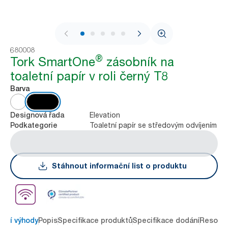
1 / 7
680008
®
Tork SmartOne
zásobník na
toaletní papír v roli černý T8
Barva
Elevation
Designová řada
Toaletní papír se středovým odvíjením
Podkategorie
Stáhnout informační list o produktu
avní výhody
Popis
Specifikace produktů
Specifikace dodání
Resour