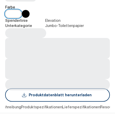
Farbe
Elevation
Spenderlinie
Jumbo-Toilettenpapier
Unterkategorie
Produktdatenblatt herunterladen
eschreibung
Produktspezifikationen
Lieferspezifikationen
Resourc