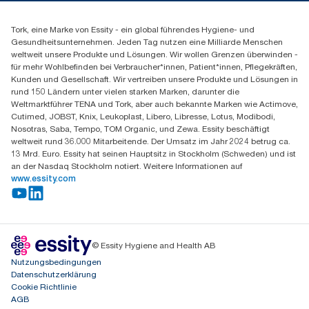
Produktreklamation
+49 (0)621/778 4700
Servicereklamation
Finden Sie Ihren Vertriebspartner
Spenderreklamation
Tork, eine Marke von Essity - ein global führendes Hygiene- und
Essity Professional Hygiene Germany GmbH
Gesundheitsunternehmen. Jeden Tag nutzen eine Milliarde Menschen
Sandhofer Straße 176
weltweit unsere Produkte und Lösungen. Wir wollen Grenzen überwinden -
68305 Mannheim
für mehr Wohlbefinden bei Verbraucher*innen, Patient*innen, Pflegekräften,
Mo-Do 8:00-16:30 Uhr | Fr 8:00-15:00
Kunden und Gesellschaft. Wir vertreiben unsere Produkte und Lösungen in
rund 150 Ländern unter vielen starken Marken, darunter die
Weltmarktführer TENA und Tork, aber auch bekannte Marken wie Actimove,
Cutimed, JOBST, Knix, Leukoplast, Libero, Libresse, Lotus, Modibodi,
Nosotras, Saba, Tempo, TOM Organic, und Zewa. Essity beschäftigt
weltweit rund 36.000 Mitarbeitende. Der Umsatz im Jahr 2024 betrug ca.
13 Mrd. Euro. Essity hat seinen Hauptsitz in Stockholm (Schweden) und ist
an der Nasdaq Stockholm notiert. Weitere Informationen auf
www.essity.com
© Essity Hygiene and Health AB
Nutzungsbedingungen
Datenschutzerklärung
Cookie Richtlinie
AGB