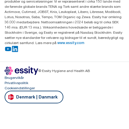
produkter og serviceløsninger. Vi er repræsenteret i cirka 150 lande med
DK-3450 Allerød
de førende globale brands TENA og Tork samt andre stærke brands som
Actimove, Cutimed, JOBST, Knix, Leukoplast, Libero, Libresse, Modibodi,
Lotus, Nosotras, Saba, Tempo, TOM Organic og Zewa. Essity har omkring
36.000 medarbejdere. Nettoomsætningen i 2024 beløb sig til cirka SEK
146 mia. (EUR 13 mia.). Virksomhedens hovedsæde er beliggende i
Stockholm i Sverige, og Essity er registreret på Nasdaq Stockholm. Essity
sætter nye standarder for velvære og bidrager til et sundt, bæredygtigt og
cirkulært samfund. Læs mere på
www.essity.com
© Essity Hygiene and Health AB
Brugervilkår
Privatlivspolitik
Cookieindstillinger
Denmark | Danmark