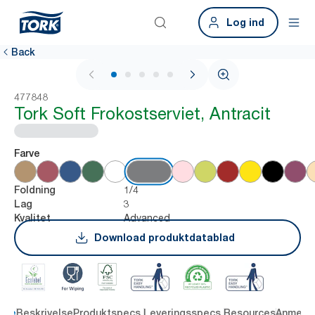
Log ind
Back
1 / 6
477848
Tork Soft Frokostserviet, Antracit
Farve
1/4
Foldning
3
Lag
Advanced
Kvalitet
Download produktdatablad
dele
Beskrivelse
Produktspecs.
Leveringsspecs.
Resources
Anmelde