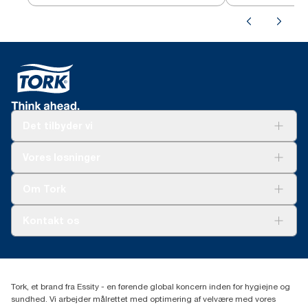
Det tilbyder vi
Løsninger
Vores løsninger
Bæredygtighed
Tork Clean Care
Tork Vision Cleaning
Om Tork
Ad-a-Glance
Tork PaperCircle
Om os
Kontakt os
Succeshistorier
Presse og nyheder
tork.dk.kundeservice@essity.com
Smiley-rapport
(+45) 48 16 82 44
Essity Denmark A/S
Tork, et brand fra Essity - en førende global koncern inden for hygiejne og
Professional Hygiene
sundhed. Vi arbejder målrettet med optimering af velvære med vores
Gydevang 33