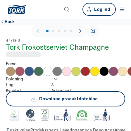
Log ind
Back
1 / 5
477868
Tork Frokostserviet Champagne
Farve
1/4
Foldning
3
Lag
Advanced
Kvalitet
Download produktdatablad
dele
Beskrivelse
Produktspecs.
Leveringsspecs.
Resources
Anmelde