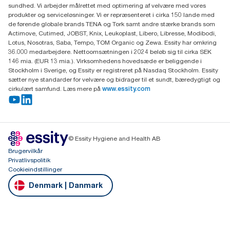
sundhed. Vi arbejder målrettet med optimering af velvære med vores
Gydevang 33
produkter og serviceløsninger. Vi er repræsenteret i cirka 150 lande med
DK-3450 Allerød
de førende globale brands TENA og Tork samt andre stærke brands som
Actimove, Cutimed, JOBST, Knix, Leukoplast, Libero, Libresse, Modibodi,
Lotus, Nosotras, Saba, Tempo, TOM Organic og Zewa. Essity har omkring
36.000 medarbejdere. Nettoomsætningen i 2024 beløb sig til cirka SEK
146 mia. (EUR 13 mia.). Virksomhedens hovedsæde er beliggende i
Stockholm i Sverige, og Essity er registreret på Nasdaq Stockholm. Essity
sætter nye standarder for velvære og bidrager til et sundt, bæredygtigt og
cirkulært samfund. Læs mere på
www.essity.com
© Essity Hygiene and Health AB
Brugervilkår
Privatlivspolitik
Cookieindstillinger
Denmark | Danmark