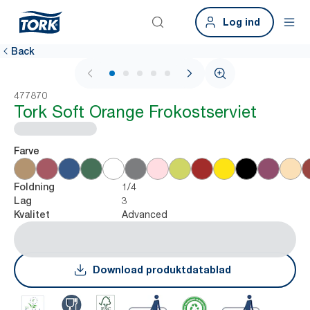
Log ind
Back
1 / 6
477870
Tork Soft Orange Frokostserviet
Farve
1/4
Foldning
3
Lag
Advanced
Kvalitet
Download produktdatablad