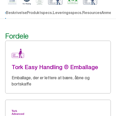
dele
Beskrivelse
Produktspecs.
Leveringsspecs.
Resources
Anmelde
Fordele
Tork Easy Handling ® Emballage
Emballage, der er lettere at bære, åbne og
bortskaffe