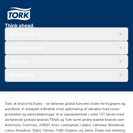
Det tilbyder vi
Løsninger
Vores løsninger
Bæredygtighed
Tork Clean Care
Tork Vision Cleaning
Om Tork
Ad-a-Glance
Tork PaperCircle
Om os
Kontakt os
Succeshistorier
Presse og nyheder
tork.dk.kundeservice@essity.com
Smiley-rapport
(+45) 48 16 82 44
Essity Denmark A/S
Tork, et brand fra Essity - en førende global koncern inden for hygiejne og
Professional Hygiene
sundhed. Vi arbejder målrettet med optimering af velvære med vores
Gydevang 33
produkter og serviceløsninger. Vi er repræsenteret i cirka 150 lande med
DK-3450 Allerød
de førende globale brands TENA og Tork samt andre stærke brands som
Actimove, Cutimed, JOBST, Knix, Leukoplast, Libero, Libresse, Modibodi,
Lotus, Nosotras, Saba, Tempo, TOM Organic og Zewa. Essity har omkring