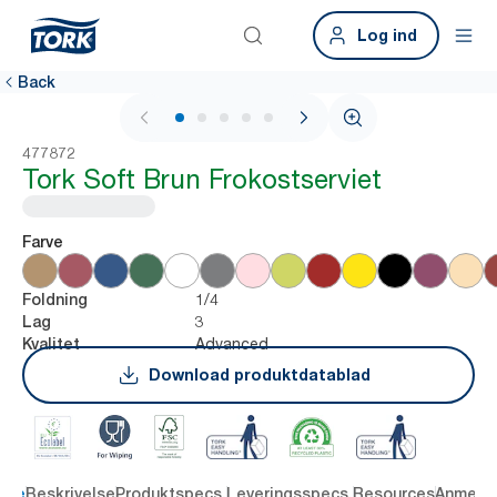
Log ind
Back
1 / 6
477872
Tork Soft Brun Frokostserviet
Farve
1/4
Foldning
3
Lag
Advanced
Kvalitet
Download produktdatablad
dele
Beskrivelse
Produktspecs.
Leveringsspecs.
Resources
Anmelde