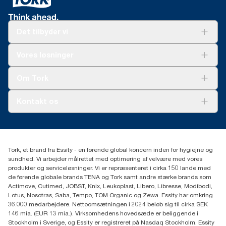
Det tilbyder vi
Løsninger
Vores løsninger
Bæredygtighed
Tork Clean Care
Tork Vision Cleaning
Om Tork
Ad-a-Glance
Tork PaperCircle
Om os
Kontakt os
Succeshistorier
Presse og nyheder
tork.dk.kundeservice@essity.com
Smiley-rapport
(+45) 48 16 82 44
Essity Denmark A/S
Tork, et brand fra Essity - en førende global koncern inden for hygiejne og
Professional Hygiene
sundhed. Vi arbejder målrettet med optimering af velvære med vores
Gydevang 33
produkter og serviceløsninger. Vi er repræsenteret i cirka 150 lande med
DK-3450 Allerød
de førende globale brands TENA og Tork samt andre stærke brands som
Actimove, Cutimed, JOBST, Knix, Leukoplast, Libero, Libresse, Modibodi,
Lotus, Nosotras, Saba, Tempo, TOM Organic og Zewa. Essity har omkring
36.000 medarbejdere. Nettoomsætningen i 2024 beløb sig til cirka SEK
146 mia. (EUR 13 mia.). Virksomhedens hovedsæde er beliggende i
Stockholm i Sverige, og Essity er registreret på Nasdaq Stockholm. Essity