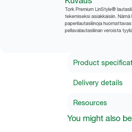
Kuvaus
Tork Premium LinStyle® lautasliin
tekemiseksi asiakkaisiin. Nämä la
paperilautasliinoja huomattavast
pellavalautasliinan veroista tyyli
Product specifica
Delivery details
Resources
You might also be 