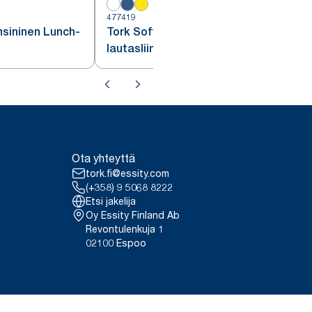
477419
4
sininen Lunch-
Tork Soft tummansininen Lunch
lautasliina 1/8-taitto
Ota yhteyttä
tork.fi@essity.com
(+358) 9 5068 8222
Etsi jakelija
Oy Essity Finland Ab
Revontulenkuja 1
02100 Espoo