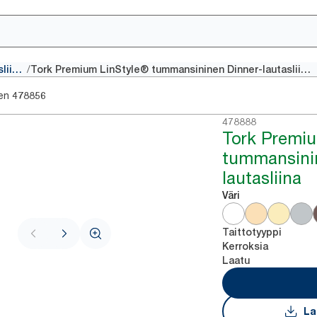
/
Perinteiset lautasliinat
Tork Premium LinStyle® tummansininen Dinner-lautasliina
en
478856
478888
Tork Premiu
tummansini
lautasliina
Väri
Taittotyyppi
Kerroksia
Laatu
La