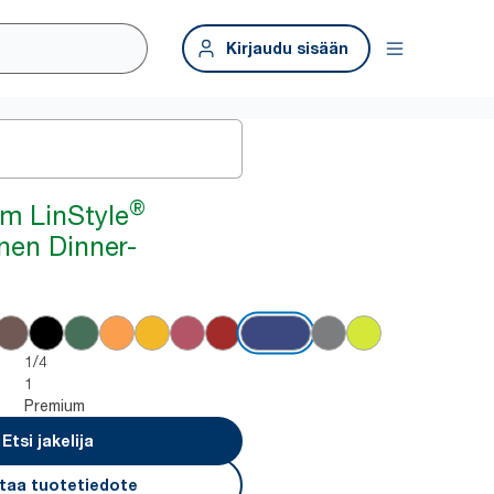
Kirjaudu sisään
®
m LinStyle
nen Dinner-
1/4
1
Premium
Etsi jakelija
taa tuotetiedote