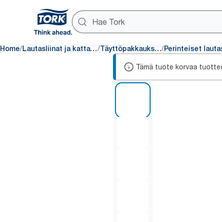
/
/
/
Home
Lautasliinat ja kattaus
Täyttöpakkaukset
Tämä tuote korvaa tuotte
1 of 5