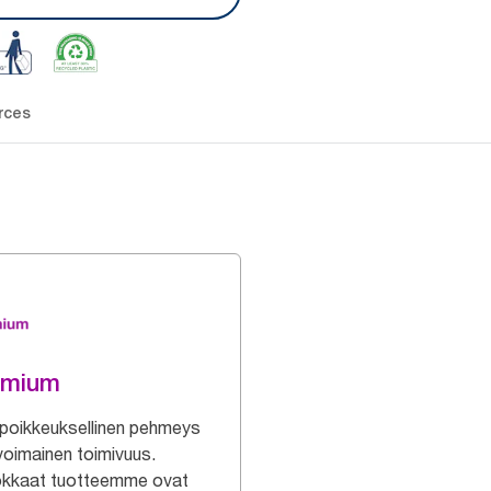
rces
emium
poikkeuksellinen pehmeys
ivoimainen toimivuus.
kkaat tuotteemme ovat