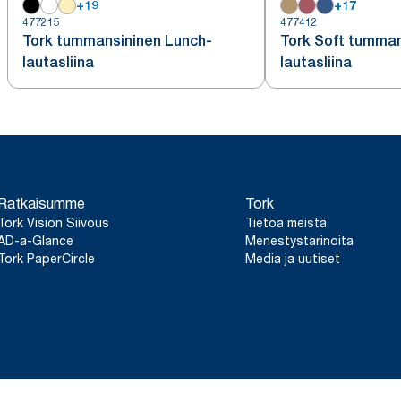
+
19
+
17
477215
477412
Tork tummansininen Lunch-
Tork Soft tumman
lautasliina
lautasliina
Ratkaisumme
Tork
Tork Vision Siivous
Tietoa meistä
AD-a-Glance
Menestystarinoita
Tork PaperCircle
Media ja uutiset