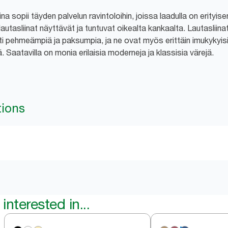
a sopii täyden palvelun ravintoloihin, joissa laadulla on erityi
utasliinat näyttävät ja tuntuvat oikealta kankaalta. Lautasliinat
i pehmeämpiä ja paksumpia, ja ne ovat myös erittäin imukykyisiä
ä. Saatavilla on monia erilaisia moderneja ja klassisia värejä.
tions
interested in...