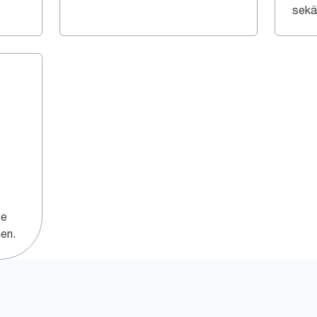
sekä 
ee
nen.