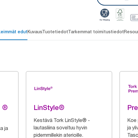
keimmät edut
Kuvaus
Tuotetiedot
Tarkemmat toimitustiedot
Resou
g ®
LinStyle®
Pr
Kestävä Tork LinStyle® -
Koe 
lautasliina soveltuu hyvin
ja yl
a ja
pidemmillekin aterioille.
Taso