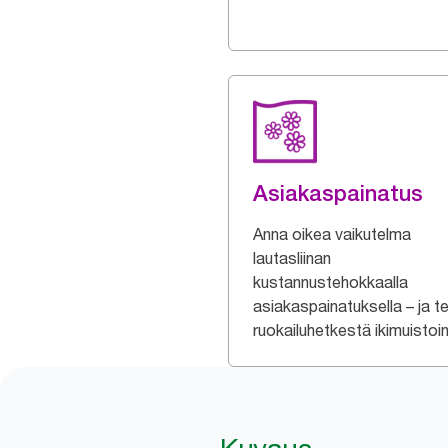
Asiakaspainatus
Anna oikea vaikutelma
lautasliinan
kustannustehokkaalla
asiakaspainatuksella – ja t
ruokailuhetkestä ikimuistoi