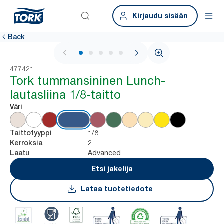
Kirjaudu sisään
Back
1 / 5
477421
Tork tummansininen Lunch-
lautasliina 1/8-taitto
Väri
1/8
Taittotyyppi
2
Kerroksia
Advanced
Laatu
Etsi jakelija
Lataa tuotetiedote