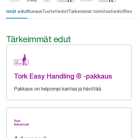
keimmät edut
Kuvaus
Tuotetiedot
Tarkemmat toimitustiedot
Resou
Tärkeimmät edut
Tork Easy Handling ® -pakkaus
Pakkaus on helpompi kantaa ja hävittää