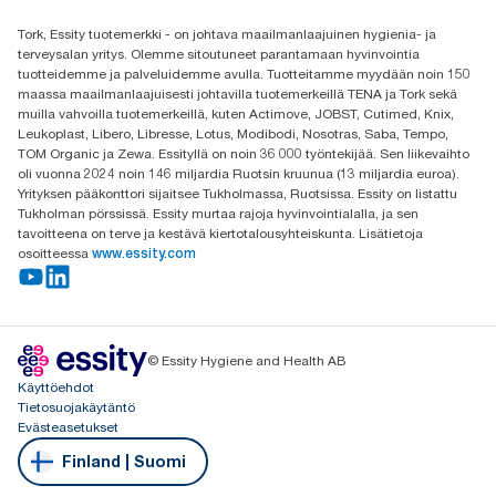
Etsi jakelija
Tork, Essity tuotemerkki - on johtava maailmanlaajuinen hygienia- ja
Oy Essity Finland Ab
terveysalan yritys. Olemme sitoutuneet parantamaan hyvinvointia
Revontulenkuja 1
tuotteidemme ja palveluidemme avulla. Tuotteitamme myydään noin 150
02100 Espoo
maassa maailmanlaajuisesti johtavilla tuotemerkeillä TENA ja Tork sekä
muilla vahvoilla tuotemerkeillä, kuten Actimove, JOBST, Cutimed, Knix,
Leukoplast, Libero, Libresse, Lotus, Modibodi, Nosotras, Saba, Tempo,
TOM Organic ja Zewa. Essityllä on noin 36 000 työntekijää. Sen liikevaihto
oli vuonna 2024 noin 146 miljardia Ruotsin kruunua (13 miljardia euroa).
Yrityksen pääkonttori sijaitsee Tukholmassa, Ruotsissa. Essity on listattu
Tukholman pörssissä. Essity murtaa rajoja hyvinvointialalla, ja sen
tavoitteena on terve ja kestävä kiertotalousyhteiskunta. Lisätietoja
osoitteessa
www.essity.com
© Essity Hygiene and Health AB
Käyttöehdot
Tietosuojakäytäntö
Evästeasetukset
Finland | Suomi