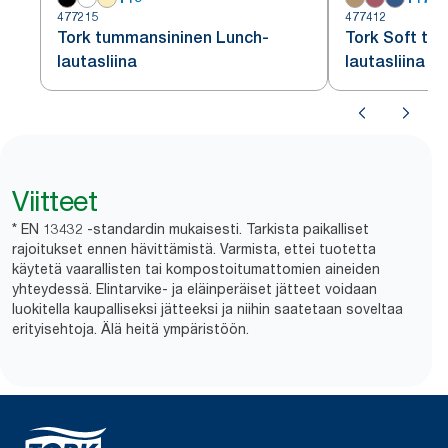
477215
477412
Tork tummansininen Lunch-
Tork Soft tu
lautasliina
lautasliina
Viitteet
* EN 13432 -standardin mukaisesti. Tarkista paikalliset
rajoitukset ennen hävittämistä. Varmista, ettei tuotetta
käytetä vaarallisten tai kompostoitumattomien aineiden
yhteydessä. Elintarvike- ja eläinperäiset jätteet voidaan
luokitella kaupalliseksi jätteeksi ja niihin saatetaan soveltaa
erityisehtoja. Älä heitä ympäristöön.