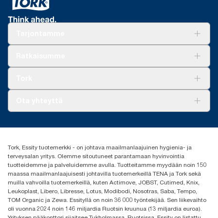
Tarjontamme
Ratkaisuja
Ratkaisumme
Vastuullisuus
Tork Clean Care
Tork Vision Siivous
Tork
AD-a-Glance
Tork PaperCircle
Tietoa meistä
Ota yhteyttä
Menestystarinoita
Media ja uutiset
tork.fi@essity.com
(+358) 9 5068 8222
Etsi jakelija
Tork, Essity tuotemerkki - on johtava maailmanlaajuinen hygienia- ja
Oy Essity Finland Ab
terveysalan yritys. Olemme sitoutuneet parantamaan hyvinvointia
Revontulenkuja 1
tuotteidemme ja palveluidemme avulla. Tuotteitamme myydään noin 150
02100 Espoo
maassa maailmanlaajuisesti johtavilla tuotemerkeillä TENA ja Tork sekä
muilla vahvoilla tuotemerkeillä, kuten Actimove, JOBST, Cutimed, Knix,
Leukoplast, Libero, Libresse, Lotus, Modibodi, Nosotras, Saba, Tempo,
TOM Organic ja Zewa. Essityllä on noin 36 000 työntekijää. Sen liikevaihto
oli vuonna 2024 noin 146 miljardia Ruotsin kruunua (13 miljardia euroa).
Yrityksen pääkonttori sijaitsee Tukholmassa, Ruotsissa. Essity on listattu