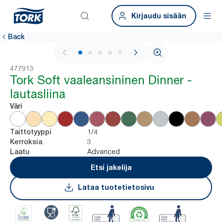
Kirjaudu sisään
Back
1 / 6
477913
Tork Soft vaaleansininen Dinner -
lautasliina
Väri
1/4
Taittotyyppi
3
Kerroksia
Advanced
Laatu
Etsi jakelija
Lataa tuotetietosivu