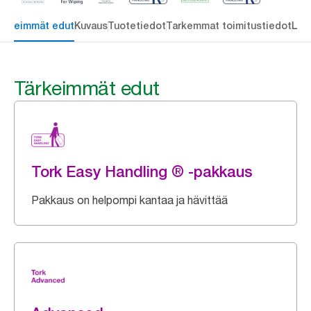
ärkeimmät edut
Kuvaus
Tuotetiedot
Tarkemmat toimitustiedot
Lat
Tärkeimmät edut
Tork Easy Handling ® -pakkaus
Pakkaus on helpompi kantaa ja hävittää