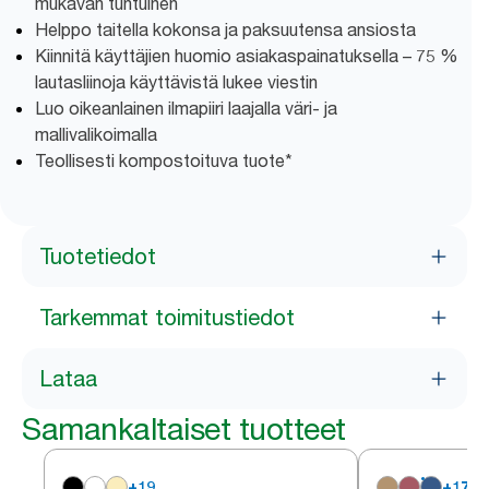
mukavan tuntuinen
Helppo taitella kokonsa ja paksuutensa ansiosta
Kiinnitä käyttäjien huomio asiakaspainatuksella – 75 %
lautasliinoja käyttävistä lukee viestin
Luo oikeanlainen ilmapiiri laajalla väri- ja
mallivalikoimalla
Teollisesti kompostoituva tuote*
Tuotetiedot
Tarkemmat toimitustiedot
Lataa
Samankaltaiset tuotteet
+
19
+
17