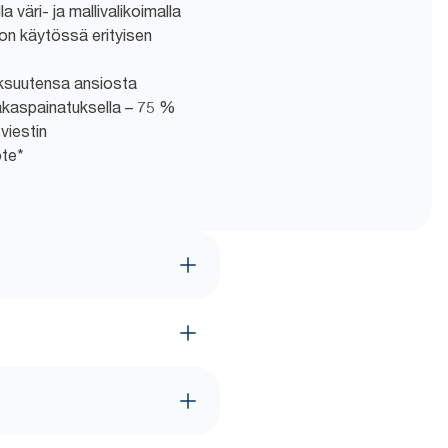
la väri- ja mallivalikoimalla
on käytössä erityisen
aksuutensa ansiosta
iakaspainatuksella – 75 %
 viestin
ote*