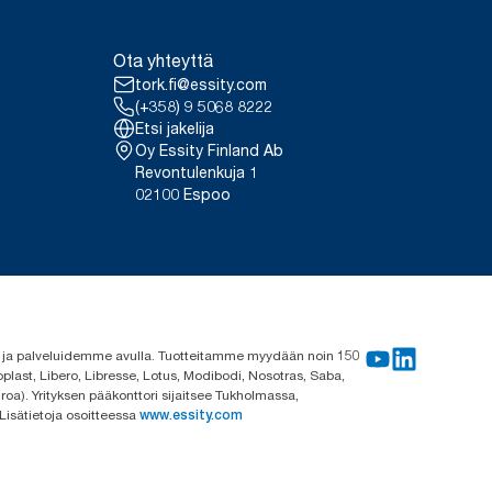
Ota yhteyttä
tork.fi@essity.com
(+358) 9 5068 8222
Etsi jakelija
Oy Essity Finland Ab
Revontulenkuja 1
02100 Espoo
me ja palveluidemme avulla. Tuotteitamme myydään noin 150
plast, Libero, Libresse, Lotus, Modibodi, Nosotras, Saba,
roa). Yrityksen pääkonttori sijaitsee Tukholmassa,
 Lisätietoja osoitteessa
www.essity.com