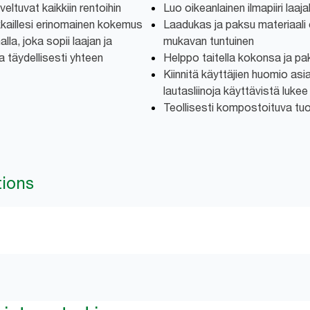
veltuvat kaikkiin rentoihin
Luo oikeanlainen ilmapiiri laajal
akkaillesi erinomainen kokemus
Laadukas ja paksu materiaali 
alla, joka sopii laajan ja
mukavan tuntuinen
 täydellisesti yhteen
Helppo taitella kokonsa ja p
Kiinnitä käyttäjien huomio as
lautasliinoja käyttävistä lukee
Teollisesti kompostoituva tu
tions