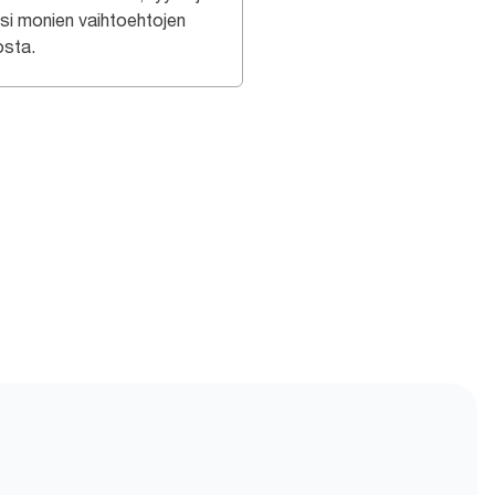
usi monien vaihtoehtojen
osta.