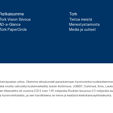
Ratkaisumme
Tork
Tork Vision Siivous
Tietoa meistä
AD-a-Glance
Menestystarinoita
Tork PaperCircle
Media ja uutiset
 ja terveysalan yritys. Olemme sitoutuneet parantamaan hyvinvointia tuotteidem
ekä muilla vahvoilla tuotemerkeillä, kuten Actimove, JOBST, Cutimed, Knix, Leuko
n liikevaihto oli vuonna 2024 noin 146 miljardia Ruotsin kruunua (13 miljardia eu
a hyvinvointialalla, ja sen tavoitteena on terve ja kestävä kiertotalousyhteiskunta.