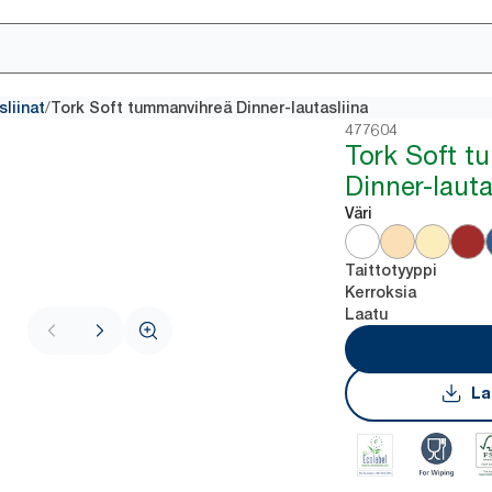
/
sliinat
Tork Soft tummanvihreä Dinner-lautasliina
477604
Tork Soft t
Dinner-lauta
Väri
Taittotyyppi
Kerroksia
Laatu
La