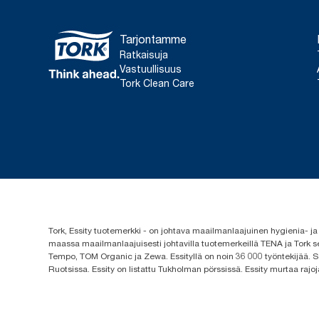
Tarjontamme
Ratkaisuja
Vastuullisuus
Tork Clean Care
Tork, Essity tuotemerkki - on johtava maailmanlaajuinen hygienia-
maassa maailmanlaajuisesti johtavilla tuotemerkeillä TENA ja Tork s
Tempo, TOM Organic ja Zewa. Essityllä on noin 36 000 työntekijää. Se
Ruotsissa. Essity on listattu Tukholman pörssissä. Essity murtaa rajoj