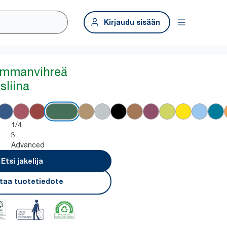
Kirjaudu sisään
ummanvihreä
sliina
1/4
3
Advanced
Etsi jakelija
taa tuotetiedote