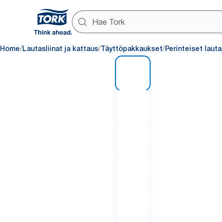
/
/
/
Home
Lautasliinat ja kattaus
Täyttöpakkaukset
Perinteiset lauta
1 of 6