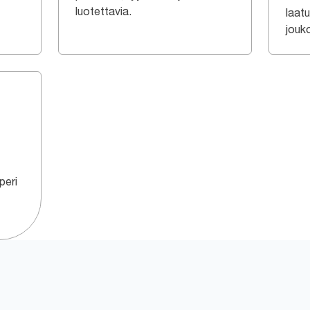
luotettavia.
laat
jouk
peri