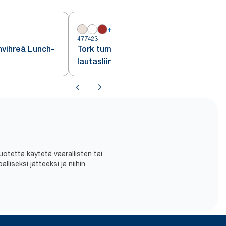
+
7
477423
4
vihreä Lunch-
Tork tummanvihreä Lunch-
lautasliina 1/8-taitto
uotetta käytetä vaarallisten tai
liseksi jätteeksi ja niihin