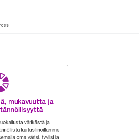
rces
iä, mukavuutta ja
tännöllisyyttä
uokailusta värikästä ja
nnöllistä lautasliinoillamme
semalla oma värisi, tyylisi ja