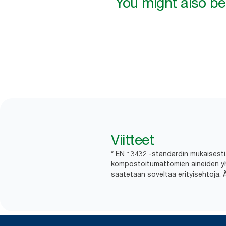
You might also be 
Viitteet
* EN 13432 -standardin mukaisesti. 
kompostoitumattomien aineiden yhtey
saatetaan soveltaa erityisehtoja. 