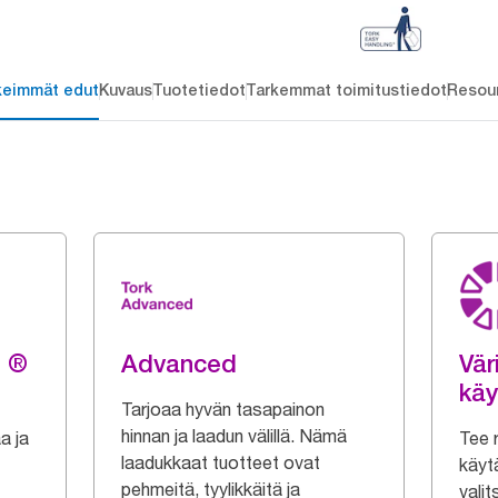
keimmät edut
Kuvaus
Tuotetiedot
Tarkemmat toimitustiedot
Resou
g ®
Advanced
Vär
käy
Tarjoaa hyvän tasapainon
hinnan ja laadun välillä. Nämä
a ja
Tee r
laadukkaat tuotteet ovat
käytä
pehmeitä, tyylikkäitä ja
valit