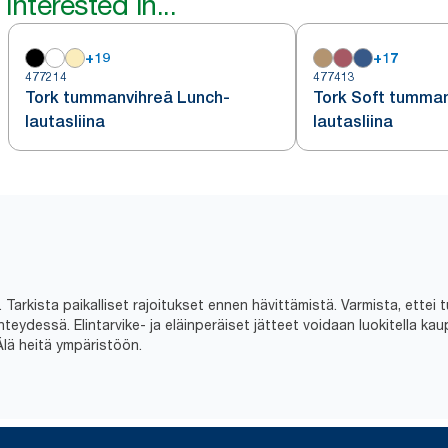
interested in...
+
19
+
17
477214
477413
Tork tummanvihreä Lunch-
Tork Soft tumman
lautasliina
lautasliina
Tarkista paikalliset rajoitukset ennen hävittämistä. Varmista, ettei t
dessä. Elintarvike- ja eläinperäiset jätteet voidaan luokitella kaupal
Älä heitä ympäristöön.