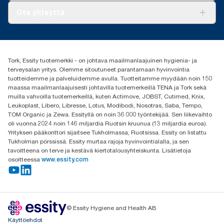
Tork PaperCircle
Tietoa meistä
Ota yhteyttä
Menestystarinoita
Media ja uutiset
tork.fi@essity.com
(+358) 9 5068 8222
Etsi jakelija
Tork, Essity tuotemerkki - on johtava maailmanlaajuinen hygienia- ja
Oy Essity Finland Ab
terveysalan yritys. Olemme sitoutuneet parantamaan hyvinvointia
Revontulenkuja 1
tuotteidemme ja palveluidemme avulla. Tuotteitamme myydään noin 150
02100 Espoo
maassa maailmanlaajuisesti johtavilla tuotemerkeillä TENA ja Tork sekä
muilla vahvoilla tuotemerkeillä, kuten Actimove, JOBST, Cutimed, Knix,
Leukoplast, Libero, Libresse, Lotus, Modibodi, Nosotras, Saba, Tempo,
TOM Organic ja Zewa. Essityllä on noin 36 000 työntekijää. Sen liikevaihto
oli vuonna 2024 noin 146 miljardia Ruotsin kruunua (13 miljardia euroa).
Yrityksen pääkonttori sijaitsee Tukholmassa, Ruotsissa. Essity on listattu
Tukholman pörssissä. Essity murtaa rajoja hyvinvointialalla, ja sen
tavoitteena on terve ja kestävä kiertotalousyhteiskunta. Lisätietoja
osoitteessa
www.essity.com
© Essity Hygiene and Health AB
Käyttöehdot