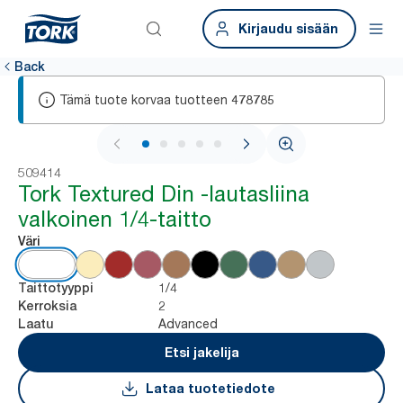
Kirjaudu sisään
Back
Tämä tuote korvaa tuotteen
478785
1 / 5
509414
Tork Textured Din -lautasliina
valkoinen 1/4-taitto
Väri
1/4
Taittotyyppi
2
Kerroksia
Advanced
Laatu
Etsi jakelija
Lataa tuotetiedote