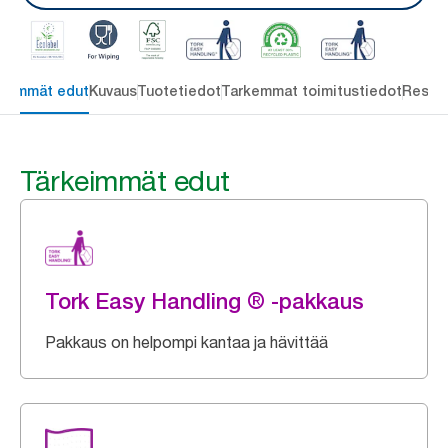
keimmät edut
Kuvaus
Tuotetiedot
Tarkemmat toimitustiedot
Resou
Tärkeimmät edut
Tork Easy Handling ® -pakkaus
Pakkaus on helpompi kantaa ja hävittää