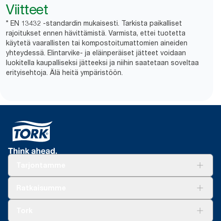
Viitteet
* EN 13432 -standardin mukaisesti. Tarkista paikalliset
rajoitukset ennen hävittämistä. Varmista, ettei tuotetta
käytetä vaarallisten tai kompostoitumattomien aineiden
yhteydessä. Elintarvike- ja eläinperäiset jätteet voidaan
luokitella kaupalliseksi jätteeksi ja niihin saatetaan soveltaa
erityisehtoja. Älä heitä ympäristöön.
Tarjontamme
Ratkaisuja
Ratkaisumme
Vastuullisuus
Tork Clean Care
Tork Vision Siivous
Tork
AD-a-Glance