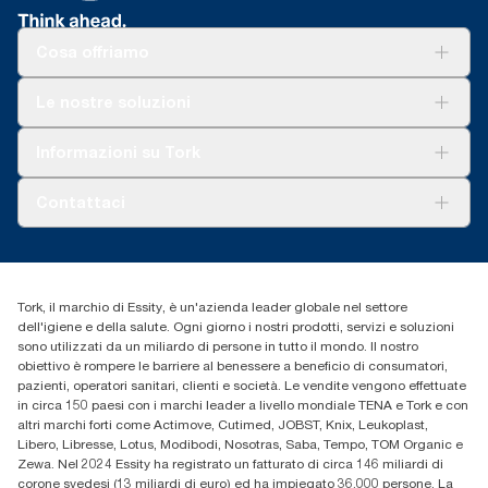
Cosa offriamo
Soluzioni
Le nostre soluzioni
Sostenibilità
Tork Clean Care
Tork Vision Pulizia
Informazioni su Tork
AD-a-Glance
Tork PaperCircle
Chi siamo
Contattaci
Storie di successo
cfomitaly@torkglobal.com
+39 0331 443896
Trova un distributore
Tork, il marchio di Essity, è un'azienda leader globale nel settore
dell'igiene e della salute. Ogni giorno i nostri prodotti, servizi e soluzioni
sono utilizzati da un miliardo di persone in tutto il mondo. Il nostro
obiettivo è rompere le barriere al benessere a beneficio di consumatori,
pazienti, operatori sanitari, clienti e società. Le vendite vengono effettuate
in circa 150 paesi con i marchi leader a livello mondiale TENA e Tork e con
altri marchi forti come Actimove, Cutimed, JOBST, Knix, Leukoplast,
Libero, Libresse, Lotus, Modibodi, Nosotras, Saba, Tempo, TOM Organic e
Zewa. Nel 2024 Essity ha registrato un fatturato di circa 146 miliardi di
corone svedesi (13 miliardi di euro) ed ha impiegato 36.000 persone. La