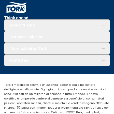
Cosa offriamo
Soluzioni
Le nostre soluzioni
Sostenibilità
Tork Clean Care
Tork Vision Pulizia
Informazioni su Tork
AD-a-Glance
Tork PaperCircle
Chi siamo
Contattaci
Storie di successo
cfomitaly@torkglobal.com
+39 0331 443896
Trova un distributore
Tork, il marchio di Essity, è un'azienda leader globale nel settore
dell'igiene e della salute. Ogni giorno i nostri prodotti, servizi e soluzioni
sono utilizzati da un miliardo di persone in tutto il mondo. Il nostro
obiettivo è rompere le barriere al benessere a beneficio di consumatori,
pazienti, operatori sanitari, clienti e società. Le vendite vengono effettuate
in circa 150 paesi con i marchi leader a livello mondiale TENA e Tork e con
altri marchi forti come Actimove, Cutimed, JOBST, Knix, Leukoplast,