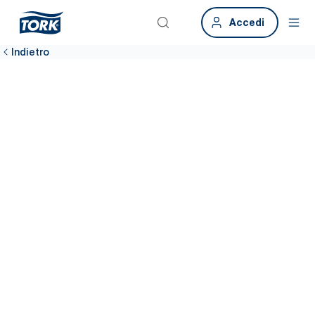
Accedi
Indietro
Assicura un
ambiente di
lavoro igienico
Un ambiente di lavoro pulito aumenta la soddisfazione dei
dipendenti. Le sostenibili soluzioni Tork per l’igiene aiutano a
pulire in modo più efficiente ogni angolo dell’edificio, utilizzando i
dati raccolti per far sì che i dispenser siano riforniti per il 99% del
tempo.*