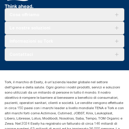
Cosa offriamo
Soluzioni
Le nostre soluzioni
Sostenibilità
Tork Clean Care
Tork Vision Pulizia
Informazioni su Tork
AD-a-Glance
Tork PaperCircle
Chi siamo
Contattaci
Storie di successo
cfomitaly@torkglobal.com
+39 0331 443896
Trova un distributore
Tork, il marchio di Essity, è un'azienda leader globale nel settore
dell'igiene e della salute. Ogni giorno i nostri prodotti, servizi e soluzioni
sono utilizzati da un miliardo di persone in tutto il mondo. Il nostro
obiettivo è rompere le barriere al benessere a beneficio di consumatori,
pazienti, operatori sanitari, clienti e società. Le vendite vengono effettuate
in circa 150 paesi con i marchi leader a livello mondiale TENA e Tork e con
altri marchi forti come Actimove, Cutimed, JOBST, Knix, Leukoplast,
Libero, Libresse, Lotus, Modibodi, Nosotras, Saba, Tempo, TOM Organic e
Zewa. Nel 2024 Essity ha registrato un fatturato di circa 146 miliardi di
corone svedesi (13 miliardi di euro) ed ha impiegato 36.000 persone. La