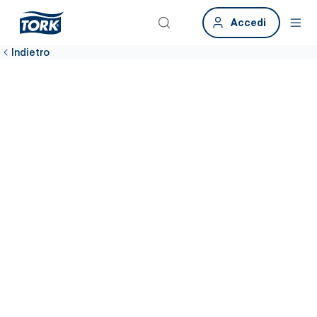
Accedi
Indietro
Garantisci la
pulizia nelle sale
ristoro
Secondo il 74% dei dipendenti, quando i dispenser di prodotti
per l’igiene sono vuoti, diventa impossibile assicurare l’igiene.*
Tork offre dispenser ad alta capacità a erogazione singola,
pensati per evitare l’esaurimento delle scorte e mantenere pulito
l’ambiente.