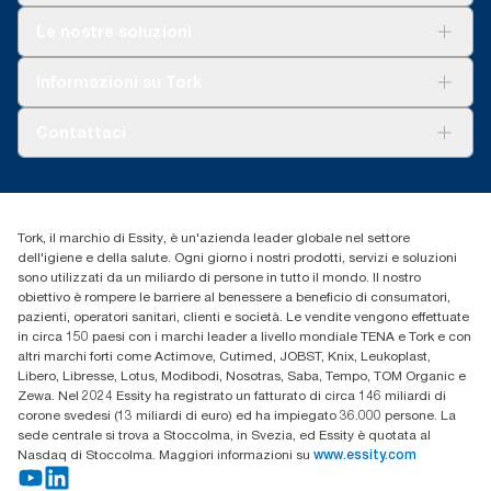
Con riferimento all’assortimento europeo delle ricariche Tork
OptiServe® per utilizzo. In base a valutazioni del ciclo di vita
Soluzioni
Le nostre soluzioni
(LCA) verificate da terzi, riguardanti tutte le categorie di qualità
Sostenibilità
delle ricariche, combinate con i dati di consumo. In quanto
Tork Clean Care
Tork Vision Pulizia
Informazioni su Tork
media di sistema, questi dati non devono essere usati nei report
AD-a-Glance
delle emissioni di carbonio relativi al consumo e ad articoli
Tork PaperCircle
specifici.
Chi siamo
Contattaci
Storie di successo
cfomitaly@torkglobal.com
+39 0331 443896
Trova un distributore
Tork, il marchio di Essity, è un'azienda leader globale nel settore
dell'igiene e della salute. Ogni giorno i nostri prodotti, servizi e soluzioni
sono utilizzati da un miliardo di persone in tutto il mondo. Il nostro
obiettivo è rompere le barriere al benessere a beneficio di consumatori,
pazienti, operatori sanitari, clienti e società. Le vendite vengono effettuate
in circa 150 paesi con i marchi leader a livello mondiale TENA e Tork e con
altri marchi forti come Actimove, Cutimed, JOBST, Knix, Leukoplast,
Libero, Libresse, Lotus, Modibodi, Nosotras, Saba, Tempo, TOM Organic e
Zewa. Nel 2024 Essity ha registrato un fatturato di circa 146 miliardi di
corone svedesi (13 miliardi di euro) ed ha impiegato 36.000 persone. La
sede centrale si trova a Stoccolma, in Svezia, ed Essity è quotata al
Nasdaq di Stoccolma. Maggiori informazioni su
www.essity.com