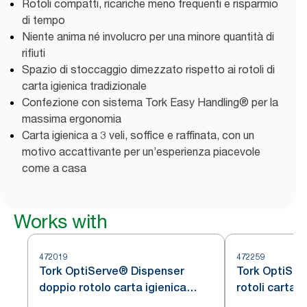
Rotoli compatti, ricariche meno frequenti e risparmio
di tempo
Niente anima né involucro per una minore quantità di
rifiuti
Spazio di stoccaggio dimezzato rispetto ai rotoli di
carta igienica tradizionale
Confezione con sistema Tork Easy Handling® per la
massima ergonomia
Carta igienica a 3 veli, soffice e raffinata, con un
motivo accattivante per un’esperienza piacevole
come a casa
Works with
472019
472259
Tork OptiServe® Dispenser
Tork OptiSer
doppio rotolo carta igienica
rotoli carta 
senz'anima, acciaio inox, T7
acciaio inox,