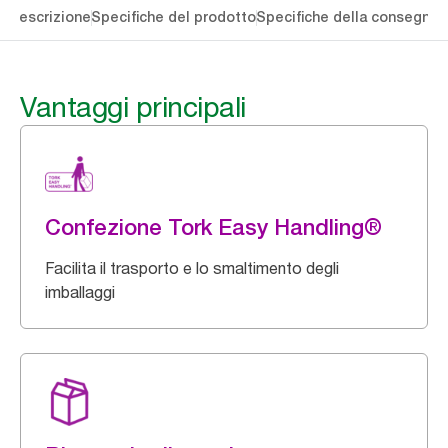
li
Descrizione
Specifiche del prodotto
Specifiche della consegna
S
Vantaggi principali
Confezione Tork Easy Handling®
Facilita il trasporto e lo smaltimento degli
imballaggi