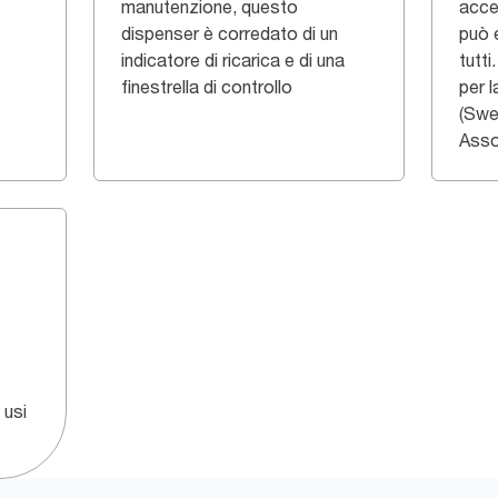
manutenzione, questo
acce
dispenser è corredato di un
può 
indicatore di ricarica e di una
tutt
finestrella di controllo
per l
(Swe
Asso
 usi