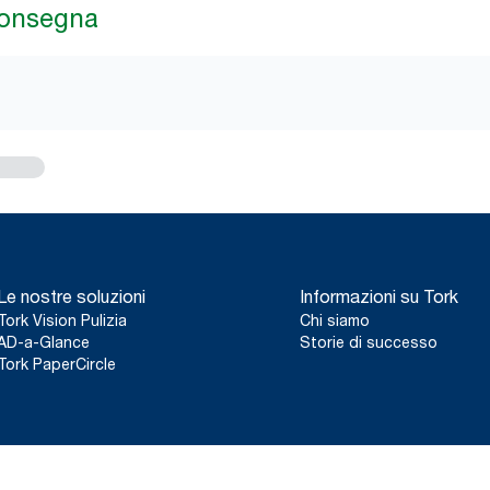
consegna
Le nostre soluzioni
Informazioni su Tork
Tork Vision Pulizia
Chi siamo
AD-a-Glance
Storie di successo
Tork PaperCircle