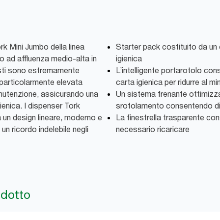
ork Mini Jumbo della linea
Starter pack costituito da un 
o ad affluenza medio-alta in
igienica
costi sono estremamente
L’intelligente portarotolo co
 particolarmente elevata
carta igienica per ridurre al mi
manutenzione, assicurando una
Un sistema frenante ottimizz
gienica. I dispenser Tork
srotolamento consentendo di 
a un design lineare, moderno e
La finestrella trasparente co
un ricordo indelebile negli
necessario ricaricare
odotto