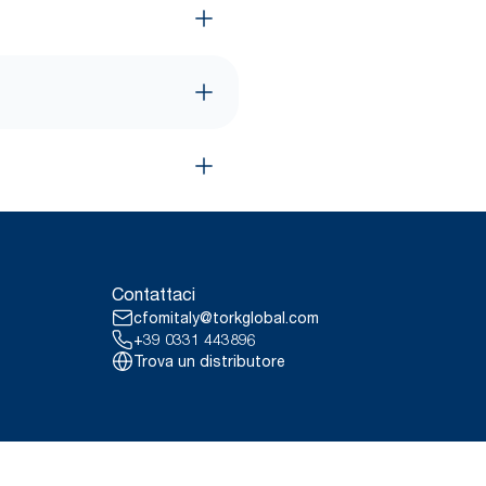
Contattaci
cfomitaly@torkglobal.com
+39 0331 443896
Trova un distributore