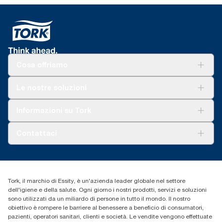
Cosa offriamo
Soluzioni
Le nostre soluzioni
Sostenibilità
Tork Clean Care
Tork Vision Pulizia
Informazioni su Tork
AD-a-Glance
Tork PaperCircle
Chi siamo
Contattaci
Storie di successo
cfomitaly@torkglobal.com
+39 0331 443896
Trova un distributore
Tork, il marchio di Essity, è un'azienda leader globale nel settore
dell'igiene e della salute. Ogni giorno i nostri prodotti, servizi e soluzioni
sono utilizzati da un miliardo di persone in tutto il mondo. Il nostro
obiettivo è rompere le barriere al benessere a beneficio di consumatori,
pazienti, operatori sanitari, clienti e società. Le vendite vengono effettuate