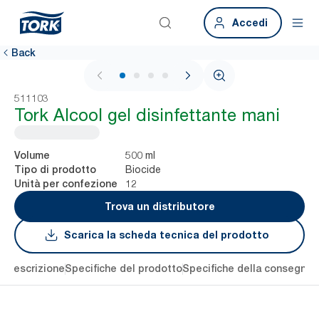
Accedi
Back
1 / 4
511103
Tork Alcool gel disinfettante mani
500 ml
Volume
Biocide
Tipo di prodotto
12
Unità per confezione
Trova un distributore
Scarica la scheda tecnica del prodotto
li
Descrizione
Specifiche del prodotto
Specifiche della consegna
S