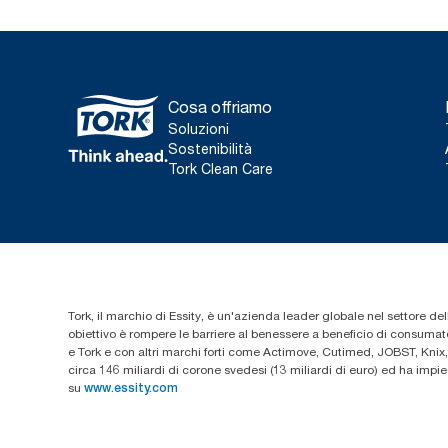
Cosa offriamo
Soluzioni
Sostenibilità
Tork Clean Care
Tork, il marchio di Essity, è un'azienda leader globale nel settore dell
obiettivo è rompere le barriere al benessere a beneficio di consumator
e Tork e con altri marchi forti come Actimove, Cutimed, JOBST, Knix,
circa 146 miliardi di corone svedesi (13 miliardi di euro) ed ha imp
su
www.essity.com