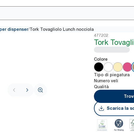
/
i per dispenser
Tork Tovagliolo Lunch nocciola
477202
Tork Tovagl
Colore
Tipo di piegatura
Numero veli
Qualità
Trov
Scarica la s