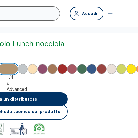
Accedi
iolo Lunch nocciola
1/4
2
Advanced
a un distributore
cheda tecnica del prodotto