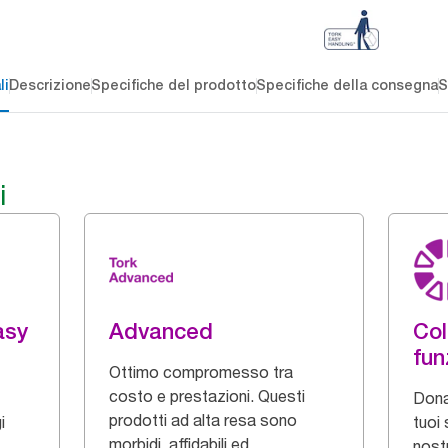
li
Descrizione
Specifiche del prodotto
Specifiche della consegna
S
i
asy
Advanced
Col
fun
Ottimo compromesso tra
costo e prestazioni. Questi
Dona
prodotti ad alta resa sono
i
tuoi 
morbidi, affidabili ed
nostr