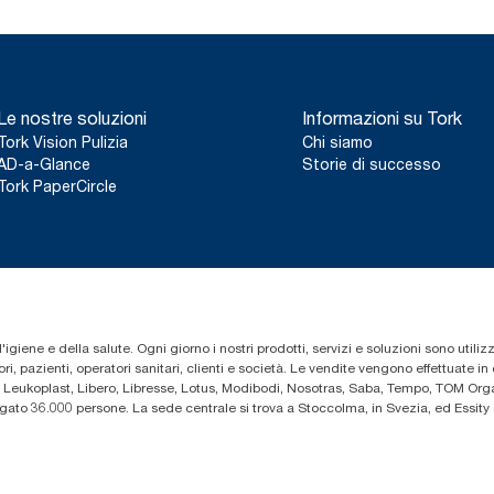
Le nostre soluzioni
Informazioni su Tork
Tork Vision Pulizia
Chi siamo
AD-a-Glance
Storie di successo
Tork PaperCircle
'igiene e della salute. Ogni giorno i nostri prodotti, servizi e soluzioni sono utiliz
i, pazienti, operatori sanitari, clienti e società. Le vendite vengono effettuate i
 Leukoplast, Libero, Libresse, Lotus, Modibodi, Nosotras, Saba, Tempo, TOM Organ
iegato 36.000 persone. La sede centrale si trova a Stoccolma, in Svezia, ed Essi