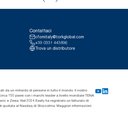
Contattaci
cfomitaly@torkglobal.com
+39 0331 443896
Trova un distributore
zati da un miliardo di persone in tutto il mondo. Il nostro
n circa 150 paesi con i marchi leader a livello mondiale TENA
ic e Zewa. Nel 2024 Essity ha registrato un fatturato di
ty è quotata al Nasdaq di Stoccolma. Maggiori informazioni