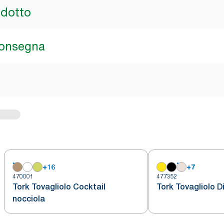
odotto
consegna
+
16
+
7
470001
477352
Tork Tovagliolo Cocktail
Tork Tovagliolo D
nocciola