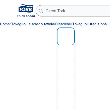
/
/
/
Home
Tovaglioli e arredo tavola
Ricariche
Tovaglioli tradizional
1 of 6