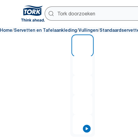
/
/
/
Home
Servetten en Tafelaankleding
Vullingen
Standaardservett
1 of 5