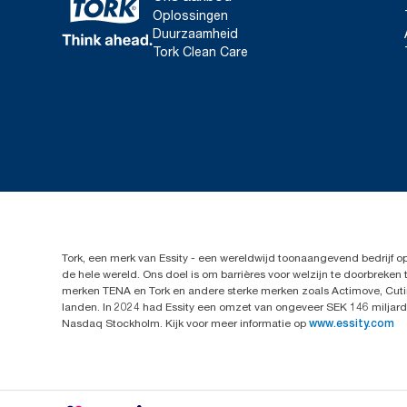
Oplossingen
Duurzaamheid
Tork Clean Care
Tork, een merk van Essity - een wereldwijd toonaangevend bedrijf 
de hele wereld. Ons doel is om barrières voor welzijn te doorbrek
merken TENA en Tork en andere sterke merken zoals Actimove, Cutim
landen. In 2024 had Essity een omzet van ongeveer SEK 146 miljard 
Nasdaq Stockholm. Kijk voor meer informatie op
www.essity.com