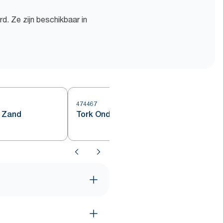
d. Ze zijn beschikbaar in
474467
4
r Zand
Tork Onderzetter Wit met Incisie