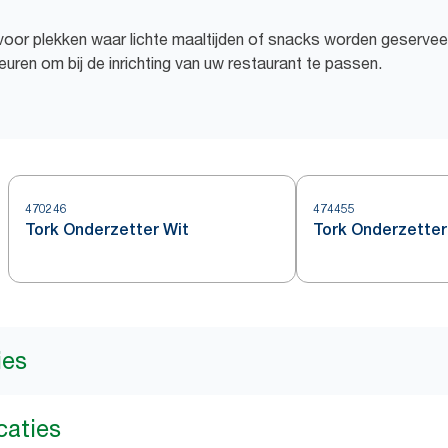
 voor plekken waar lichte maaltijden of snacks worden geserveer
uren om bij de inrichting van uw restaurant te passen.
470246
474455
Tork Onderzetter Wit
Tork Onderzette
ies
caties