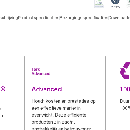
chrijving
Productspecificaties
Bezorgingsspecificaties
Download
g®
Advanced
10
Houdt kosten en prestaties op
Duur
een effectieve manier in
100%
n
evenwicht. Deze efficiënte
en
producten zijn zacht,
aantrekkelijk en betrouwbaar.