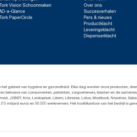
Tork Vision Schoonmaken
Over ons
AD-a-Glance
Succesverhalen
Tork PaperCircle
Pers & nieuws
Productklacht
Leveringsklacht
Dispenserklacht
op het gebied van hygiëne en gezondheid. Elke dag worden onze producten, dien
en ten behoeve van consumenten, patiënten, zorgverleners, klanten en de samen
ed, JOBST, Knix, Leukoplast, Libero, Libresse, Lotus, Modibodi, Nosotras, Saba
(13 miljard euro) en 36.000 werknemers. Het hoofdkantoor van het bedrijf is ge