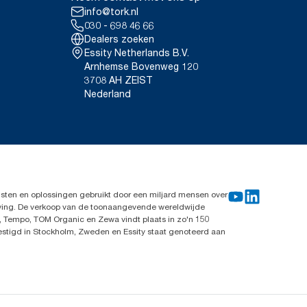
info@tork.nl
030 - 698 46 66
Dealers zoeken
Essity Netherlands B.V.
Arnhemse Bovenweg 120
3708 AH ZEIST
Nederland
sten en oplossingen gebruikt door een miljard mensen over
leving. De verkoop van de toonaangevende wereldwijde
, Tempo, TOM Organic en Zewa vindt plaats in zo'n 150
vestigd in Stockholm, Zweden en Essity staat genoteerd aan