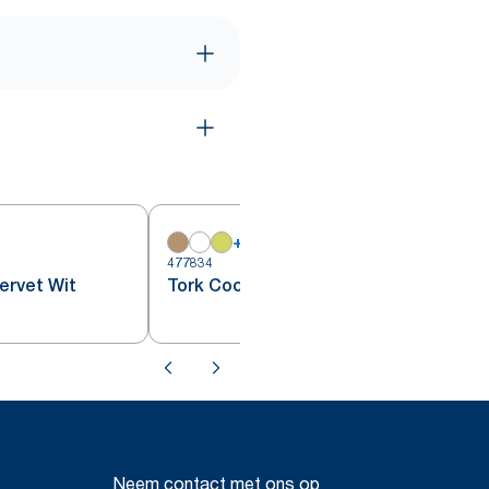
+
16
477834
4
ervet Wit
Tork Cocktailservet Bruin
Neem contact met ons op