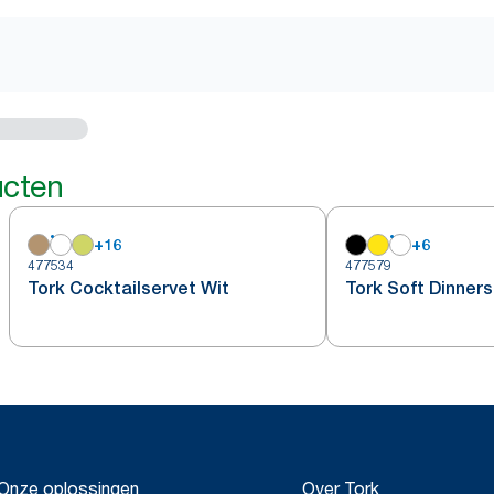
ucten
+
16
+
6
477534
477579
Tork Cocktailservet Wit
Tork Soft Dinners
Onze oplossingen
Over Tork