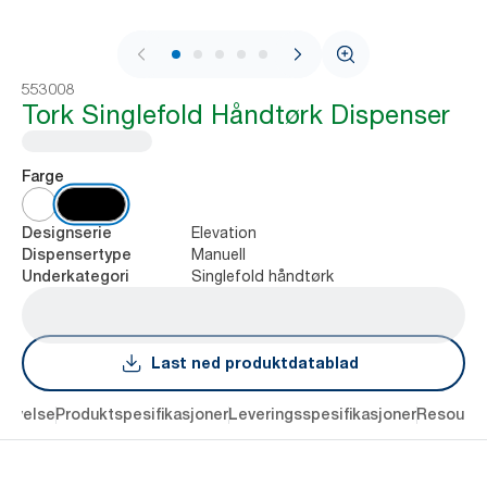
1 / 8
553008
Tork Singlefold Håndtørk Dispenser
Farge
Elevation
Designserie
Manuell
Dispensertype
Singlefold håndtørk
Underkategori
Last ned produktdatablad
rivelse
Produktspesifikasjoner
Leveringsspesifikasjoner
Resourc