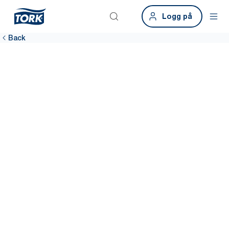
Logg på
Back