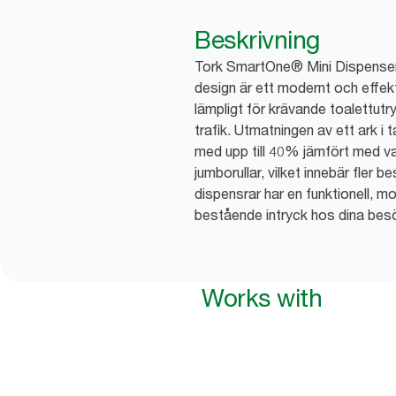
Beskrivning
Tork SmartOne® Mini Dispenser 
design är ett modernt och effe
lämpligt för krävande toalettut
trafik. Utmatningen av ett ark i
med upp till 40% jämfört med va
jumborullar, vilket innebär fler b
dispensrar har en funktionell, 
bestående intryck hos dina bes
Works with