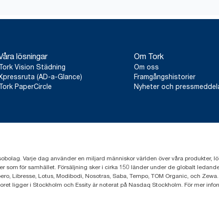
*
Gäller för dispensrar som säljs eller leasas i Europa (utom i Fr
ClimatePartner-certifierad produkt: www.climate-id.com/en-gb
**
Representerar det europeiska refillsortimentet för Tork SmartO
Våra lösningar
Om Tork
Baseras på livscykelanalys verifierad av tredje part, som inkluderar 
Tork Vision Städning
Om oss
kombination med information om förbrukning. Då informationen ä
den inte avsedd att användas för koldioxidrapportering för speci
Xpressruta (AD-a-Glance)
Framgångshistorier
Tork PaperCircle
Nyheter och pressmedde
sobolag. Varje dag använder en miljard människor världen över våra produkter, lösnin
er som för samhället. Försäljning sker i cirka 150 länder under de globalt leda
ero, Libresse, Lotus, Modibodi, Nosotras, Saba, Tempo, TOM Organic, och Zewa.
toret ligger i Stockholm och Essity är noterat på Nasdaq Stockholm. För mer info