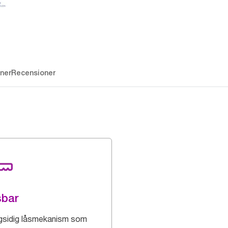
ner
Recensioner
sbar
sidig låsmekanism som