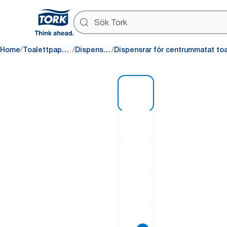
/
/
/
Home
Toalettpapper
Dispensrar
1 of 11