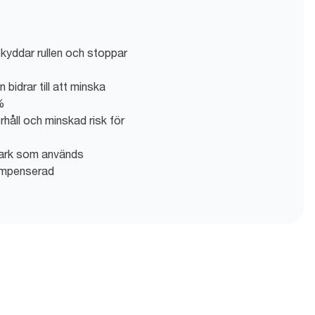
yddar rullen och stoppar
bidrar till att minska
%
håll och minskad risk för
t ark som används
kompenserad