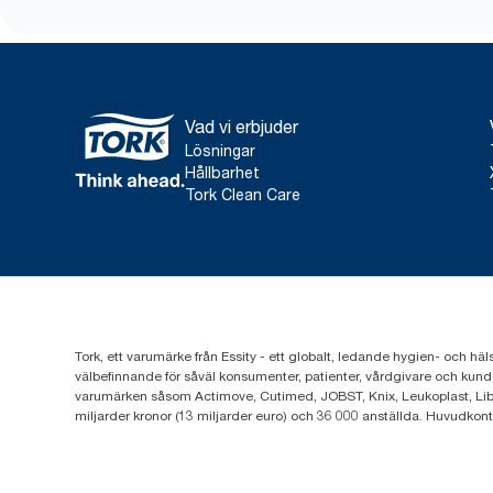
Vad vi erbjuder
Lösningar
Hållbarhet
Tork Clean Care
Tork, ett varumärke från Essity - ett globalt, ledande hygien- och häl
välbefinnande för såväl konsumenter, patienter, vårdgivare och kund
varumärken såsom Actimove, Cutimed, JOBST, Knix, Leukoplast, Lib
miljarder kronor (13 miljarder euro) och 36 000 anställda. Huvudkon