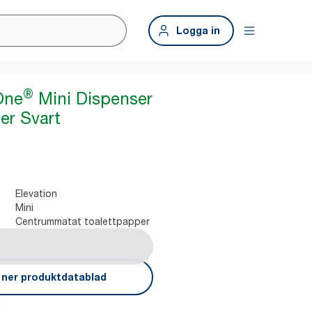
Logga in
®
One
Mini Dispenser
er Svart
Elevation
Mini
Centrummatat toalettpapper
 ner produktdatablad