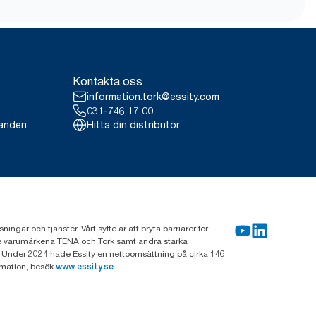
ankrike) från och med maj 2023.
/9VIUDN.
ne® per användningstillfälle.
Kontakta oss
alla kvalitetsnivåer för refiller, i
information.tork@essity.com
r ett genomsnitt för systemet är
fika artiklar och konsumtion.
031-746 17 00
landen
Hitta din distributör
gar och tjänster. Vårt syfte är att bryta barriärer för
nde varumärkena TENA och Tork samt andra starka
 Under 2024 hade Essity en nettoomsättning på cirka 146
rmation, besök
www.essity.se