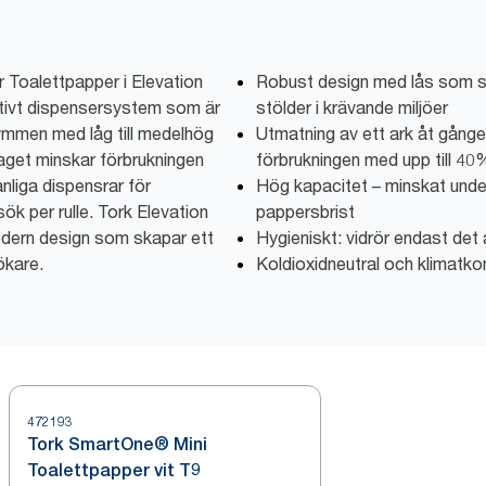
Toalettpapper i Elevation
Robust design med lås som sk
ktivt dispensersystem som är
stölder i krävande miljöer
rymmen med låg till medelhög
Utmatning av ett ark åt gången 
 taget minskar förbrukningen
förbrukningen med upp till 40
nliga dispensrar för
Hög kapacitet – minskat under
esök per rulle. Tork Elevation
pappersbrist
modern design som skapar ett
Hygieniskt: vidrör endast de
ökare.
Koldioxidneutral och klimat
472193
Tork SmartOne® Mini
Toalettpapper vit T9