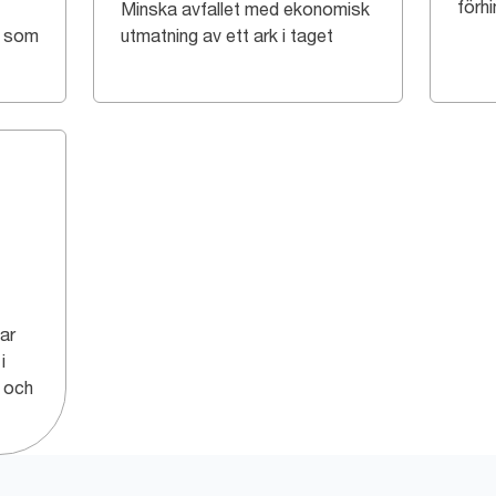
förhi
Minska avfallet med ekonomisk
, som
utmatning av ett ark i taget
jar
i
r och