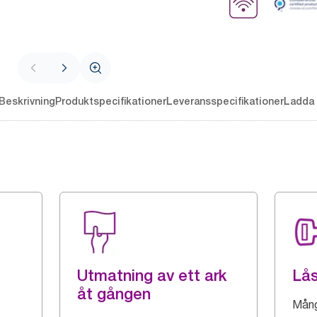
Beskrivning
Produktspecifikationer
Leveransspecifikationer
Ladda 
Utmatning av ett ark
Lå
åt gången
Mång