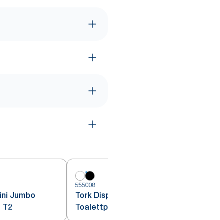
5
555008
ini Jumbo
Tork Dispenser Mini Jumbo
t T2
Toalettpapper svart T2