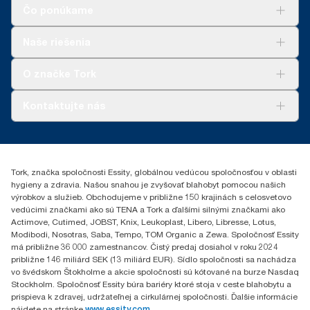
Čo ponúkame
Riešenia
Naše riešenia
Udržateľnosť
Tork Clean Care
AD-a-Glance
O značke Tork
Tork PaperCircle
O nás
Kontaktujte nás
Príbehy úspechu
0587860212
Essity Slovakia s.r.o.
Gemerská Hôrka 400
Tork, značka spoločnosti Essity, globálnou vedúcou spoločnosťou v oblasti
049 12 Gemerská Hôrka
hygieny a zdravia. Našou snahou je zvyšovať blahobyt pomocou našich
výrobkov a služieb. Obchodujeme v približne 150 krajinách s celosvetovo
vedúcimi značkami ako sú TENA a Tork a ďalšími silnými značkami ako
Actimove, Cutimed, JOBST, Knix, Leukoplast, Libero, Libresse, Lotus,
Modibodi, Nosotras, Saba, Tempo, TOM Organic a Zewa. Spoločnosť Essity
má približne 36 000 zamestnancov. Čistý predaj dosiahol v roku 2024
približne 146 miliárd SEK (13 miliárd EUR). Sídlo spoločnosti sa nachádza
vo švédskom Štokholme a akcie spoločnosti sú kótované na burze Nasdaq
Stockholm. Spoločnosť Essity búra bariéry ktoré stoja v ceste blahobytu a
prispieva k zdravej, udržateľnej a cirkulárnej spoločnosti. Ďalšie informácie
nájdete na stránke
www.essity.com