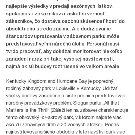
najlepšie výsledky v predaji sezónnych lístkov,
spokojnosti zákazníkov a získať si vernosť
zákazníkov, čo dostáva osobnú skúsenosť hostí do
absolútneho stredu záujmu. Ale dodržiavanie
štandardov upratovania v zábavnom parku môže
predstavovať veľmi náročnú úlohu. Personál musí
tvrdo pracovať, aby dokázal monitorovať niekoľko
zariadení naraz pri takej vysokej návštevnosti,
najmä ak sú budovy roztrúsené vo veľkom areále.
Kentucky Kingdom and Hurricane Bay je popredný
rodinný zábavný park v Louisville v Kentucky. Udržať
všetky budovy zásobené a čisté pre nich predstavovalo
náročný prevádzkový problém. Slogan parku „All that
Matters is the Thrill“ (Záleží len na zábave) charakterizuje
tento obrovský 63-akrový park, v ktorom nájdete viac
ako 70 zábavných dráh a 20 vodných atrakcií. Počas
najnavštevovanejšieho obdobia v lete navštívi park viac