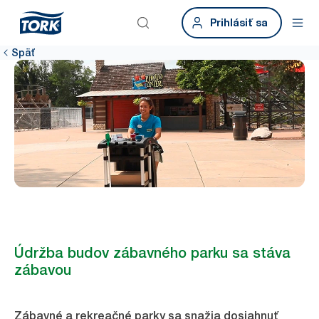
Prihlásiť sa
Späť
Údržba budov zábavného parku sa stáva
zábavou
Zábavné a rekreačné parky sa snažia dosiahnuť