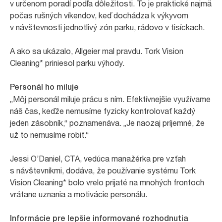
v určenom poradí podľa dôležitosti. To je praktické najmä
počas rušných víkendov, keď dochádza k výkyvom
v návštevnosti jednotlivý zón parku, rádovo v tisíckach.
A ako sa ukázalo, Allgeier mal pravdu. Tork Vision
Cleaning* priniesol parku výhody.
Personál ho miluje
„Môj personál miluje prácu s ním. Efektívnejšie využívame
náš čas, keďže nemusíme fyzicky kontrolovať každý
jeden zásobník,“ poznamenáva. „Je naozaj príjemné, že
už to nemusíme robiť.“
Jessi O’Daniel, CTA, vedúca manažérka pre vzťah
s návštevníkmi, dodáva, že používanie systému Tork
Vision Cleaning* bolo vrelo prijaté na mnohých frontoch
vrátane uznania a motivácie personálu.
Informácie pre lepšie informované rozhodnutia