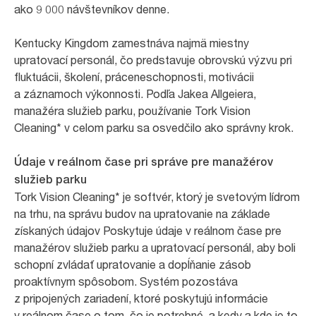
ako 9 000 návštevníkov denne.
Kentucky Kingdom zamestnáva najmä miestny
upratovací personál, čo predstavuje obrovskú výzvu pri
fluktuácii, školení, práceneschopnosti, motivácii
a záznamoch výkonnosti. Podľa Jakea Allgeiera,
manažéra služieb parku, používanie Tork Vision
Cleaning* v celom parku sa osvedčilo ako správny krok.
Údaje v reálnom čase pri správe pre manažérov
služieb parku
Tork Vision Cleaning* je softvér, ktorý je svetovým lídrom
na trhu, na správu budov na upratovanie na základe
získaných údajov Poskytuje údaje v reálnom čase pre
manažérov služieb parku a upratovací personál, aby boli
schopní zvládať upratovanie a dopĺňanie zásob
proaktívnym spôsobom. Systém pozostáva
z pripojených zariadení, ktoré poskytujú informácie
v reálnom čase o tom, čo je potrebné, a kedy a kde je to