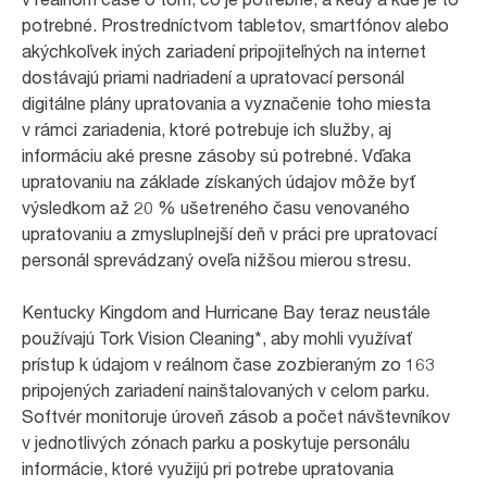
potrebné. Prostredníctvom tabletov, smartfónov alebo
akýchkoľvek iných zariadení pripojiteľných na internet
dostávajú priami nadriadení a upratovací personál
digitálne plány upratovania a vyznačenie toho miesta
v rámci zariadenia, ktoré potrebuje ich služby, aj
informáciu aké presne zásoby sú potrebné. Vďaka
upratovaniu na základe získaných údajov môže byť
výsledkom až 20 % ušetreného času venovaného
upratovaniu a zmysluplnejší deň v práci pre upratovací
personál sprevádzaný oveľa nižšou mierou stresu.
Kentucky Kingdom and Hurricane Bay teraz neustále
používajú Tork Vision Cleaning*, aby mohli využívať
prístup k údajom v reálnom čase zozbieraným zo 163
pripojených zariadení nainštalovaných v celom parku.
Softvér monitoruje úroveň zásob a počet návštevníkov
v jednotlivých zónach parku a poskytuje personálu
informácie, ktoré využijú pri potrebe upratovania