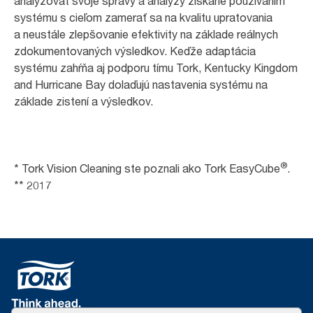
analyzovať svoje správy a analýzy získané používaním
systému s cieľom zamerať sa na kvalitu upratovania
a neustále zlepšovanie efektivity na základe reálnych
zdokumentovaných výsledkov. Keďže adaptácia
systému zahŕňa aj podporu tímu Tork, Kentucky Kingdom
and Hurricane Bay dolaďujú nastavenia systému na
základe zistení a výsledkov.
®
* Tork Vision Cleaning ste poznali ako Tork EasyCube
.
** 2017