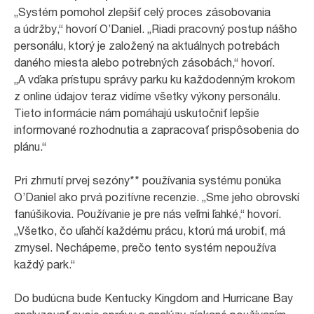
„Systém pomohol zlepšiť celý proces zásobovania
a údržby,“ hovorí O’Daniel. „Riadi pracovný postup nášho
personálu, ktorý je založený na aktuálnych potrebách
daného miesta alebo potrebných zásobách,“ hovorí.
„A vďaka prístupu správy parku ku každodenným krokom
z online údajov teraz vidíme všetky výkony personálu.
Tieto informácie nám pomáhajú uskutočniť lepšie
informované rozhodnutia a zapracovať prispôsobenia do
plánu.“
Pri zhrnutí prvej sezóny** používania systému ponúka
O’Daniel ako prvá pozitívne recenzie. „Sme jeho obrovskí
fanúšikovia. Používanie je pre nás veľmi ľahké,“ hovorí.
„Všetko, čo uľahčí každému prácu, ktorú má urobiť, má
zmysel. Nechápeme, prečo tento systém nepoužíva
každý park.“
Do budúcna bude Kentucky Kingdom and Hurricane Bay