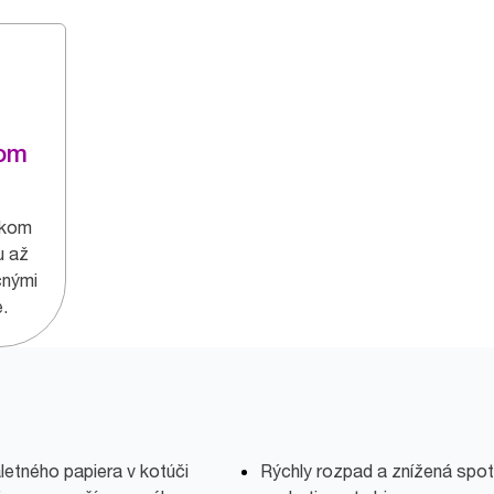
nom
ckom
u až
čnými
.
etného papiera v kotúči
Rýchly rozpad a znížená spotr