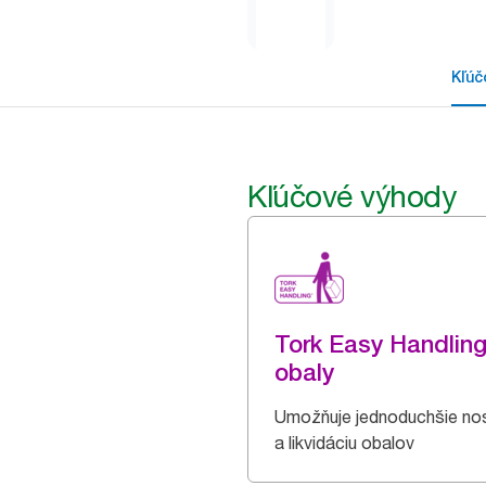
Kľúč
Kľúčové výhody
Tork Easy Handlin
obaly
Umožňuje jednoduchšie no
a likvidáciu obalov