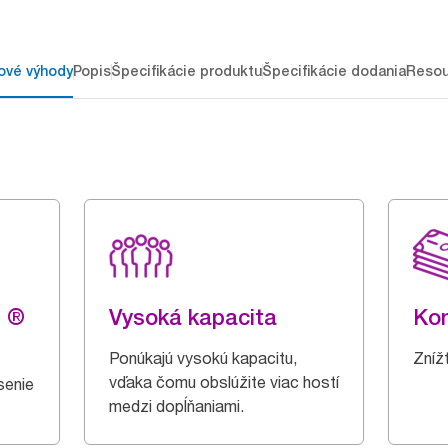
ové výhody
Popis
Špecifikácie produktu
Špecifikácie dodania
Resou
g ®
Vysoká kapacita
Kon
Ponúkajú vysokú kapacitu,
Zníž
vďaka čomu obslúžite viac hostí
senie
medzi dopĺňaniami.