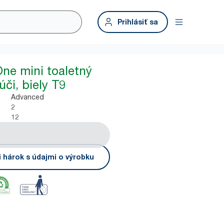
Prihlásiť sa
ne mini toaletný
úči, biely T9
Advanced
2
12
i hárok s údajmi o výrobku