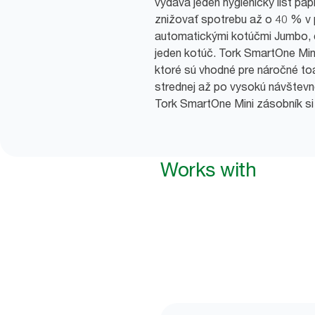
vydáva jeden hygienický list pa
znižovať spotrebu až o 40 % v 
automatickými kotúčmi Jumbo, 
jeden kotúč. Tork SmartOne Min
ktoré sú vhodné pre náročné toa
strednej až po vysokú návštevno
Tork SmartOne Mini zásobník si 
Works with