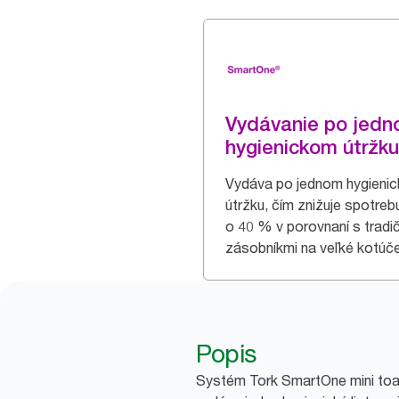
Vydávanie po jed
hygienickom útržku
Vydáva po jednom hygieni
útržku, čím znižuje spotreb
o 40 % v porovnaní s tradi
zásobníkmi na veľké kotúče
Popis
Systém Tork SmartOne mini toal