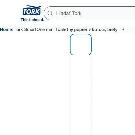
/
Home
Tork SmartOne mini toaletný papier v kotúči, biely T9
1 of 7