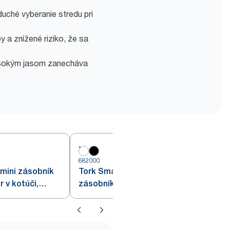
uché vyberanie stredu pri
 a znížené riziko, že sa
ysokým jasom zanecháva
682000
6
mini zásobník
Tork SmartOne® Twin mini
 v kotúči,
zásobník na toaletný papier
v kotúči, biely T9