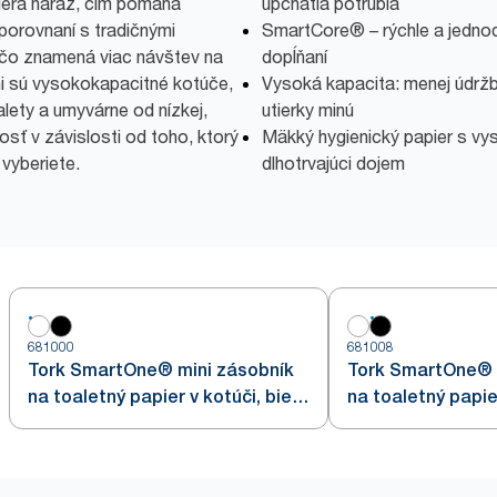
piera naraz, čím pomáha
upchatia potrubia
porovnaní s tradičnými
SmartCore® – rýchle a jednod
čo znamená viac návštev na
dopĺňaní
i sú vysokokapacitné kotúče,
Vysoká kapacita: menej údržby
lety a umyvárne od nízkej,
utierky minú
sť v závislosti od toho, ktorý
Mäkký hygienický papier s v
vyberiete.
dlhotrvajúci dojem
681000
681008
Tork SmartOne® mini zásobník
Tork SmartOne® 
na toaletný papier v kotúči, biely
na toaletný papier
T9
čierny T9