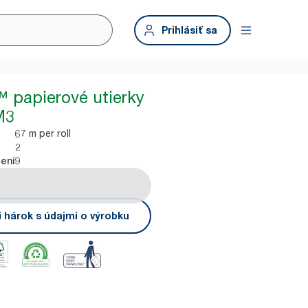
Prihlásiť sa
™ papierové utierky
M3
67 m per roll
2
9
lení
i hárok s údajmi o výrobku