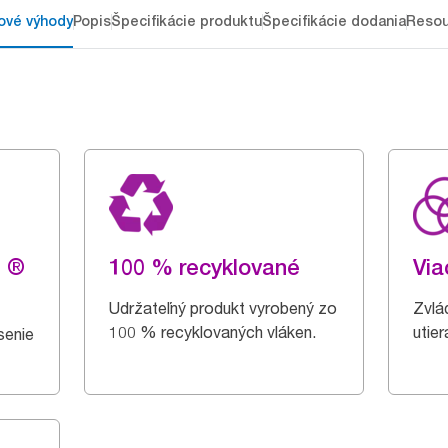
ové výhody
Popis
Špecifikácie produktu
Špecifikácie dodania
Resou
g ®
100 % recyklované
Via
Udržateľný produkt vyrobený zo
Zvlá
100 % recyklovaných vláken.
utier
senie