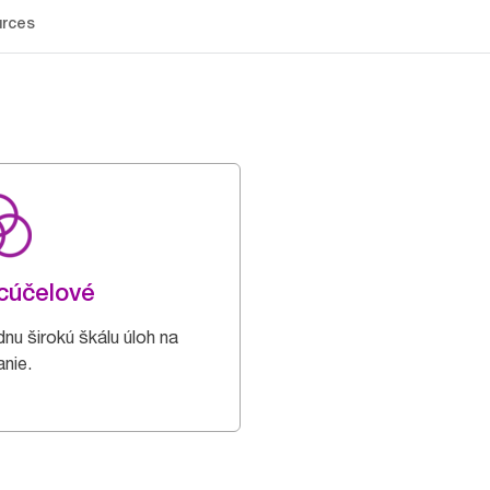
rces
cúčelové
dnu širokú škálu úloh na
anie.