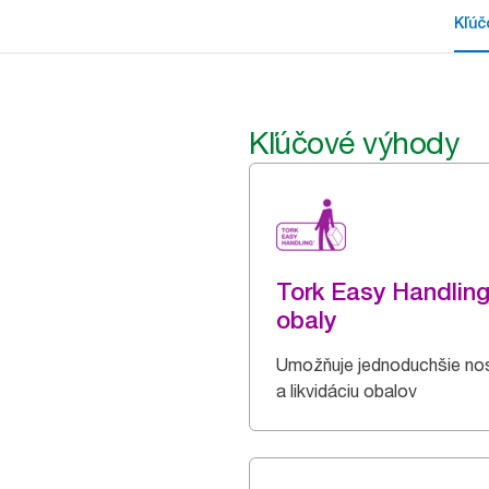
Kľúč
Kľúčové výhody
Tork Easy Handlin
obaly
Umožňuje jednoduchšie no
a likvidáciu obalov