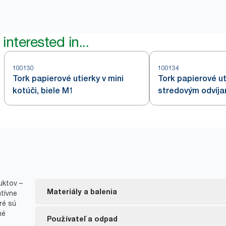
interested in...
100130
100134
Tork papierové utierky v mini
Tork papierové ut
kotúči, biele M1
stredovým odvíja
uktov –
Materiály a balenia
atívne
ré sú
né
Označenie FSC® – vyrobené z vláken zo zodpoved
Používateľ a odpad