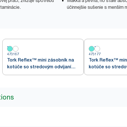
ovej práci, znižuje spotrebu
Mäkká a pevná, no stále abso
ntaminácie.
účinnejšie sušenie s menší
473167
473177
Tork Reflex™ mini zásobník na
Tork Reflex™ min
kotúče so stredovým odvíjaním,
kotúče so stredo
biely a tyrkysový M3
biely M3
tions