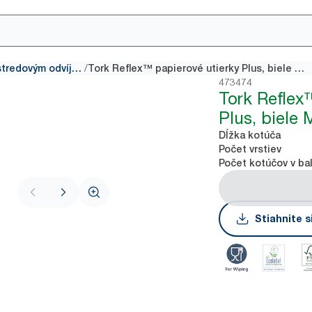
/
Papierové utierky so stredovým odvíjaním
Tork Reflex™ papierové utierky Plus, biele M3
473474
Tork Reflex
Plus, biele 
Dĺžka kotúča
Počet vrstiev
Počet kotúčov v ba
Stiahnite s