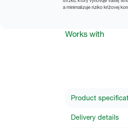
útržku, ktorý vyhovuje vašej tím
a minimalizuje riziko krížovej ko
Works with
Product specifica
Delivery details