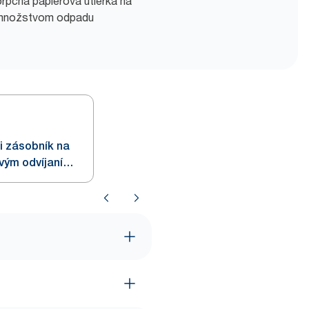
rpčná papierová utierka na
m množstvom odpadu
i zásobník na
vým odvíjaním,