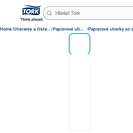
/
/
/
Home
Utieranie a čistenie
Papierové utierky
1 of 5