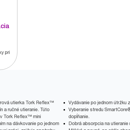
cia
y pri
rová utierka Tork Reflex™
Vydávanie po jednom útržku z
ín a ručné utieranie. Túto
Vyberanie stredu SmartCore®
 v Tork Reflex™ mini
dopĺňanie.
ním na dávkovanie po jednom
Dobrá absorpcia na utieranie r