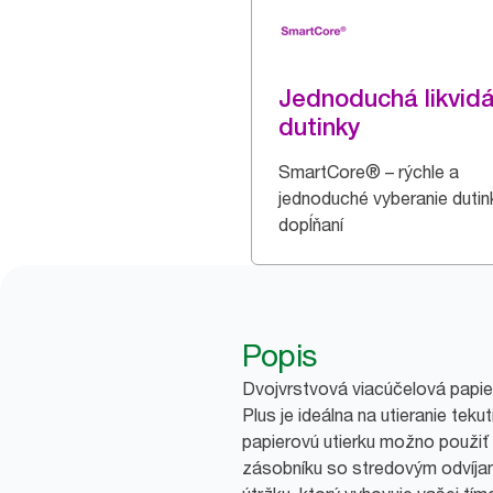
Jednoduchá likvidá
dutinky
SmartCore® – rýchle a
jednoduché vyberanie dutink
dopĺňaní
Popis
Dvojvrstvová viacúčelová papie
Plus je ideálna na utieranie tekut
papierovú utierku možno použiť
zásobníku so stredovým odvíja