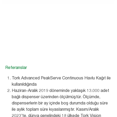
Ofiste sürdürülebilirlik
Verimli Tork hijyen çözümleriyle hem kaynaktan hem
de zamandan tasarruf edin. Bütüncül yaşam
döngüsü yaklaşımımız ise 4 ana alana odaklanarak
sürdürülebilir hijyeni kolaylaştırır: malzeme ve
ambalaj, kullanım ve atık, karbon, “herkes için hijyen.”
Referanslar
Devamını burada okuyun
Tork Advanced PeakServe Continuous Havlu Kağıt ile
kullanıldığında
Haziran-Aralık 2019 döneminde yaklaşık 13.000 adet
bağlı dispenser üzerinden ölçülmüştür. Ölçümde,
dispenserlerin bir ay içinde boş durumda olduğu süre
ile aylık toplam süre kıyaslanmıştır. Kasım/Aralık
2023’te, dünya genelindeki 18 ülkede Tork Vision