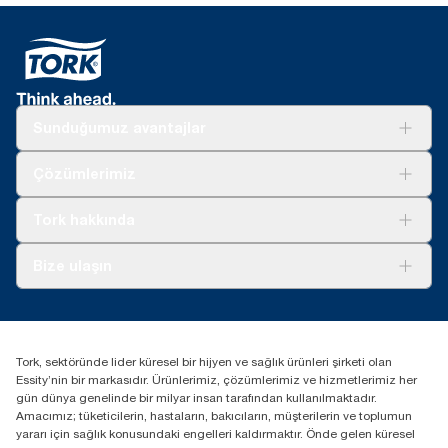
Sunduğumuz avantajlar
Çözümler
Çözümlerimiz
Sürdürülebilirlik
Tork Clean Care
Tork Vision Temizlik
Tork hakkında
Reklam alanı
Hakkımızda
Bize ulaşın
Başarı hikayeleri
tork.turkey@essity.com
(+90) 216 560 13 00
Distribütörünüzü bulun
Tork, sektöründe lider küresel bir hijyen ve sağlık ürünleri şirketi olan
Essity Turkey Hijyen Ürünleri Sanayi ve Ticaret
Essity’nin bir markasıdır. Ürünlerimiz, çözümlerimiz ve hizmetlerimiz her
Anonim Şirketi Kuriş Kule İş Merkezi, Cevizli Mah.
gün dünya genelinde bir milyar insan tarafından kullanılmaktadır.
D-100 Güney Yan Yol Cad. No 2
Amacımız; tüketicilerin, hastaların, bakıcıların, müşterilerin ve toplumun
K:9 34953 Kartal / Istanbul / Turkey
yararı için sağlık konusundaki engelleri kaldırmaktır. Önde gelen küresel