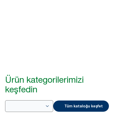
Diane Sinald
Temizlik Hizmetleri Müşteri Yöneticisi, La Providence
Temizlik Hizmetleri Şirketi
Örnek çalışmaya göz atın
Ürün kategorilerimizi
keşfedin
Tüm kataloğu keşfet