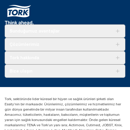
Sunduğumuz avantajlar
Çözümler
Çözümlerimiz
Sürdürülebilirlik
Tork Clean Care
Tork Vision Temizlik
Tork hakkında
Reklam alanı
Hakkımızda
Bize ulaşın
Başarı hikayeleri
tork.turkey@essity.com
(+90) 216 560 13 00
Distribütörünüzü bulun
Tork, sektöründe lider küresel bir hijyen ve sağlık ürünleri şirketi olan
Essity Turkey Hijyen Ürünleri Sanayi ve Ticaret
Essity’nin bir markasıdır. Ürünlerimiz, çözümlerimiz ve hizmetlerimiz her
Anonim Şirketi Kuriş Kule İş Merkezi, Cevizli Mah.
gün dünya genelinde bir milyar insan tarafından kullanılmaktadır.
D-100 Güney Yan Yol Cad. No 2
Amacımız; tüketicilerin, hastaların, bakıcıların, müşterilerin ve toplumun
K:9 34953 Kartal / Istanbul / Turkey
yararı için sağlık konusundaki engelleri kaldırmaktır. Önde gelen küresel
markalarımız TENA ve Tork’un yanı sıra; Actimove, Cutimed, JOBST, Knix,