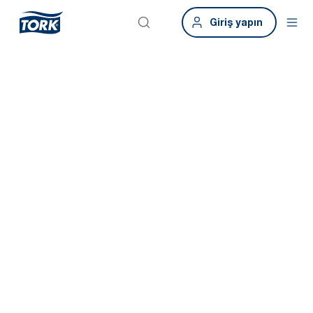
Giriş yapın
İşlerinizin
sorunsuz bir
şekilde