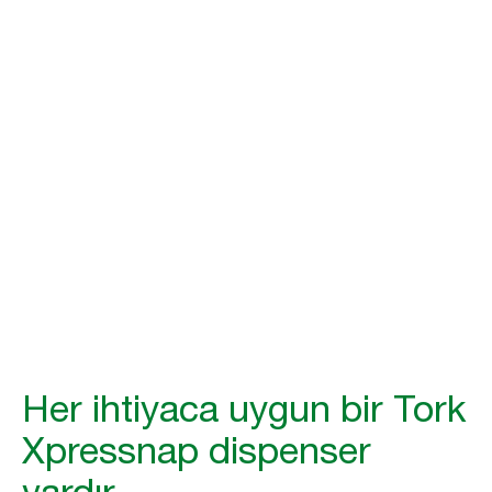
ilerlemesini
sağlayın
İhtiyaçlarınıza uygun bir peçete dispenseri sistemi ile
verimliliğinizi artırın, hijyeni teşvik edin ve israfı azaltın. Tork
Xpressnap® ile zaman kazanın ve işinize değer katın.
Her ihtiyaca uygun bir Tork
Xpressnap dispenser
vardır