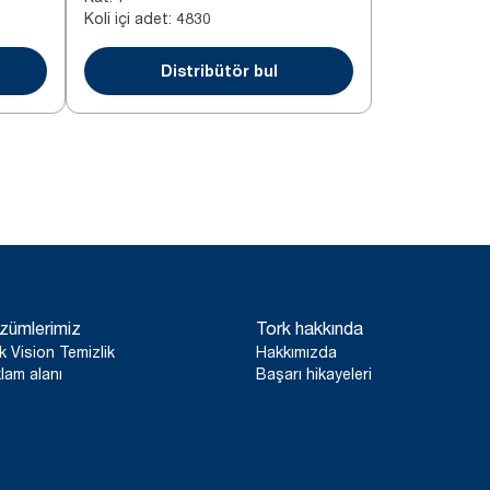
Koli içi adet
:
4830
Distribütör bul
zümlerimiz
Tork hakkında
k Vision Temizlik
Hakkımızda
lam alanı
Başarı hikayeleri