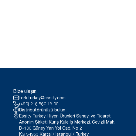
Bize ulaşın
tork.turkey@essity.com
(+90) 216 560 13 00
Distribütörünüzü bulun
Essity Turkey Hijyen Ürünleri Sanayi ve Ticaret
Anonim Şirketi Kuriş Kule İş Merkezi, Cevizli Mah.
D-100 Güney Yan Yol Cad. No 2
K:9 34953 Kartal / Istanbul / Turkey