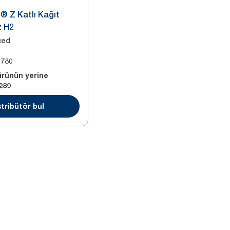
® Z Katlı Kağıt
z H2
ced
3780
ürünün yerine
289
tribütör bul