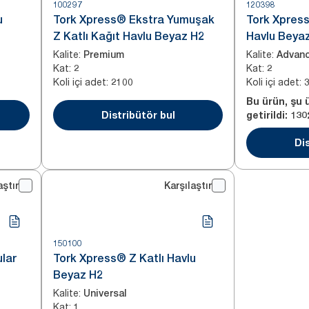
100297
120398
u
Tork Xpress® Ekstra Yumuşak
Tork Xpress
Z Katlı Kağıt Havlu Beyaz H2
Havlu Beya
Kalite
:
Kalite
:
Premium
Advan
Kat
:
Kat
:
2
2
Koli içi adet
:
Koli içi adet
:
2100
Bu ürün, şu 
Distribütör bul
getirildi:
130
Dis
aştır
Karşılaştır
150100
ular
Tork Xpress® Z Katlı Havlu
Beyaz H2
Kalite
:
Universal
Kat
:
1