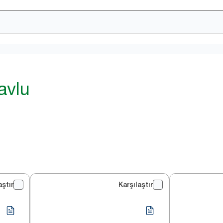
havlu
aştır
Karşılaştır