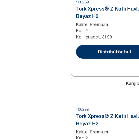
100289
Tork Xpress® Z Katlı Havl
Beyaz H2
Kalite
:
Premium
Kat
:
2
Koli içi adet
:
3150
Distribütör bul
Karşıl
100288
Tork Xpress® Z Katlı Havl
Beyaz H2
Kalite
:
Premium
Kat
:
2