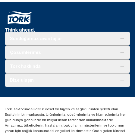
Sunduğumuz avantajlar
Çözümler
Çözümlerimiz
Sürdürülebilirlik
Tork Clean Care
Tork Vision Temizlik
Tork hakkında
Reklam alanı
Hakkımızda
Bize ulaşın
Başarı hikayeleri
tork.turkey@essity.com
(+90) 216 560 13 00
Distribütörünüzü bulun
Tork, sektöründe lider küresel bir hijyen ve sağlık ürünleri şirketi olan
Essity Turkey Hijyen Ürünleri Sanayi ve Ticaret
Essity’nin bir markasıdır. Ürünlerimiz, çözümlerimiz ve hizmetlerimiz her
Anonim Şirketi Kuriş Kule İş Merkezi, Cevizli Mah.
gün dünya genelinde bir milyar insan tarafından kullanılmaktadır.
D-100 Güney Yan Yol Cad. No 2
Amacımız; tüketicilerin, hastaların, bakıcıların, müşterilerin ve toplumun
K:9 34953 Kartal / Istanbul / Turkey
yararı için sağlık konusundaki engelleri kaldırmaktır. Önde gelen küresel