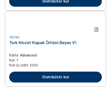
Distribütör bul
750160
Tork Klozet Kapak Örtüsü Beyaz V1
Kalite
:
Advanced
Kat
:
1
Koli içi adet
:
5000
Distribütör bul