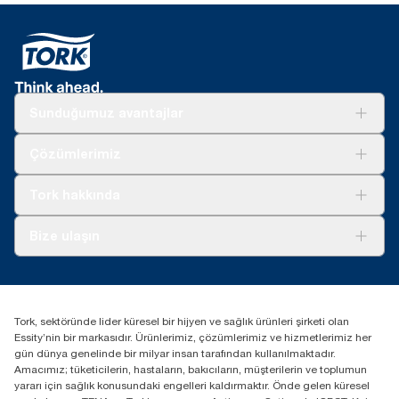
Sunduğumuz avantajlar
Çözümler
Çözümlerimiz
Sürdürülebilirlik
Tork Clean Care
Tork Vision Temizlik
Tork hakkında
Reklam alanı
Hakkımızda
Bize ulaşın
Başarı hikayeleri
tork.turkey@essity.com
(+90) 216 560 13 00
Distribütörünüzü bulun
Tork, sektöründe lider küresel bir hijyen ve sağlık ürünleri şirketi olan
Essity Turkey Hijyen Ürünleri Sanayi ve Ticaret
Essity’nin bir markasıdır. Ürünlerimiz, çözümlerimiz ve hizmetlerimiz her
Anonim Şirketi Kuriş Kule İş Merkezi, Cevizli Mah.
gün dünya genelinde bir milyar insan tarafından kullanılmaktadır.
D-100 Güney Yan Yol Cad. No 2
Amacımız; tüketicilerin, hastaların, bakıcıların, müşterilerin ve toplumun
K:9 34953 Kartal / Istanbul / Turkey
yararı için sağlık konusundaki engelleri kaldırmaktır. Önde gelen küresel