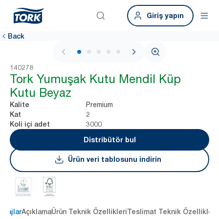
Giriş yapın
Back
1 / 5
140278
Tork Yumuşak Kutu Mendil Küp
Kutu Beyaz
Premium
Kalite
2
Kat
3000
Koli içi adet
Distribütör bul
Ürün veri tablosunu indirin
ntajlar
Açıklama
Ürün Teknik Özellikleri
Teslimat Teknik Özellikleri