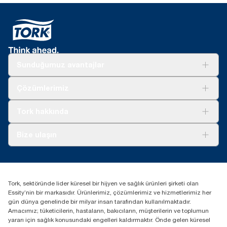
Sunduğumuz avantajlar
Çözümler
Çözümlerimiz
Sürdürülebilirlik
Tork Clean Care
Tork Vision Temizlik
Tork hakkında
Reklam alanı
Hakkımızda
Bize ulaşın
Başarı hikayeleri
tork.turkey@essity.com
(+90) 216 560 13 00
Distribütörünüzü bulun
Tork, sektöründe lider küresel bir hijyen ve sağlık ürünleri şirketi olan
Essity Turkey Hijyen Ürünleri Sanayi ve Ticaret
Essity’nin bir markasıdır. Ürünlerimiz, çözümlerimiz ve hizmetlerimiz her
Anonim Şirketi Kuriş Kule İş Merkezi, Cevizli Mah.
gün dünya genelinde bir milyar insan tarafından kullanılmaktadır.
D-100 Güney Yan Yol Cad. No 2
Amacımız; tüketicilerin, hastaların, bakıcıların, müşterilerin ve toplumun
K:9 34953 Kartal / Istanbul / Turkey
yararı için sağlık konusundaki engelleri kaldırmaktır. Önde gelen küresel