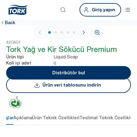
Giriş yapın
Back
1 / 6
420401
Tork Yağ ve Kir Sökücü Premium
Liquid Soap
Ürün tipi
6
Koli içi adet
Distribütör bul
Ürün veri tablosunu indirin
ntajlar
Açıklama
Ürün Teknik Özellikleri
Teslimat Teknik Özellikleri