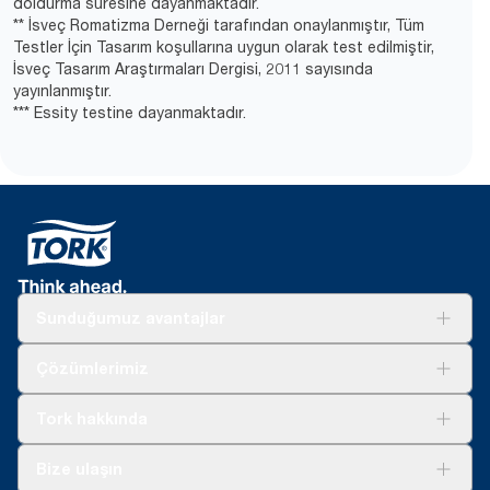
doldurma süresine dayanmaktadır.
** İsveç Romatizma Derneği tarafından onaylanmıştır, Tüm
Testler İçin Tasarım koşullarına uygun olarak test edilmiştir,
İsveç Tasarım Araştırmaları Dergisi, 2011 sayısında
yayınlanmıştır.
*** Essity testine dayanmaktadır.
Sunduğumuz avantajlar
Çözümler
Çözümlerimiz
Sürdürülebilirlik
Tork Clean Care
Tork Vision Temizlik
Tork hakkında
Reklam alanı
Hakkımızda
Bize ulaşın
Başarı hikayeleri