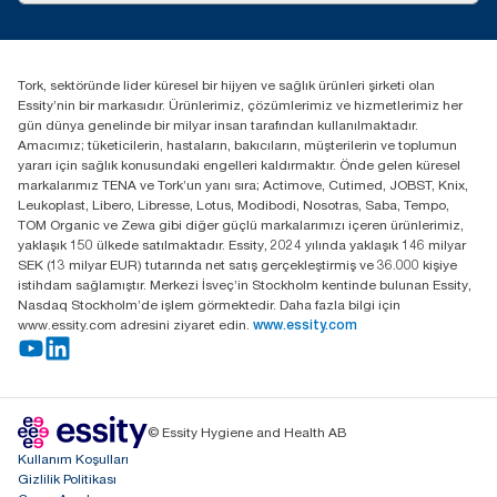
tork.turkey@essity.com
(+90) 216 560 13 00
Distribütörünüzü bulun
Tork, sektöründe lider küresel bir hijyen ve sağlık ürünleri şirketi olan
Essity Turkey Hijyen Ürünleri Sanayi ve Ticaret
Essity’nin bir markasıdır. Ürünlerimiz, çözümlerimiz ve hizmetlerimiz her
Anonim Şirketi Kuriş Kule İş Merkezi, Cevizli Mah.
gün dünya genelinde bir milyar insan tarafından kullanılmaktadır.
D-100 Güney Yan Yol Cad. No 2
Amacımız; tüketicilerin, hastaların, bakıcıların, müşterilerin ve toplumun
K:9 34953 Kartal / Istanbul / Turkey
yararı için sağlık konusundaki engelleri kaldırmaktır. Önde gelen küresel
markalarımız TENA ve Tork’un yanı sıra; Actimove, Cutimed, JOBST, Knix,
Leukoplast, Libero, Libresse, Lotus, Modibodi, Nosotras, Saba, Tempo,
TOM Organic ve Zewa gibi diğer güçlü markalarımızı içeren ürünlerimiz,
yaklaşık 150 ülkede satılmaktadır. Essity, 2024 yılında yaklaşık 146 milyar
SEK (13 milyar EUR) tutarında net satış gerçekleştirmiş ve 36.000 kişiye
istihdam sağlamıştır. Merkezi İsveç’in Stockholm kentinde bulunan Essity,
Nasdaq Stockholm’de işlem görmektedir. Daha fazla bilgi için
www.essity.com adresini ziyaret edin.
www.essity.com
© Essity Hygiene and Health AB
Kullanım Koşulları
Gizlilik Politikası