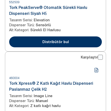
552509
Tork PeakServe® Otomatik Sürekli Havlu
Dispenseri Siyah H5
Tasarım Serisi
:
Elevation
Dispenser Türü
:
Sensörlü
Alt Kategori
:
Sürekli El Havlusu
Distribütör bul
Karşılaştır
460004
Tork Xpress® Z Katlı Kağıt Havlu Dispenseri
Paslanmaz Çelik H2
Tasarım Serisi
:
Image Line
Dispenser Türü
:
Manuel
Alt Kategori
:
Z katlı kağıt havlu