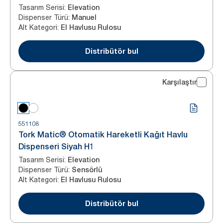
Tasarım Serisi
:
Elevation
Dispenser Türü
:
Manuel
Alt Kategori
:
El Havlusu Rulosu
Distribütör bul
Karşılaştır
551108
Tork Matic® Otomatik Hareketli Kağıt Havlu
Dispenseri Siyah H1
Tasarım Serisi
:
Elevation
Dispenser Türü
:
Sensörlü
Alt Kategori
:
El Havlusu Rulosu
Distribütör bul