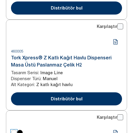
Distribütör bul
Karşılaştır
460005
Tork Xpress® Z Katlı Kağıt Havlu Dispenseri
Masa Üstü Paslanmaz Çelik H2
Tasarım Serisi
:
Image Line
Dispenser Türü
:
Manuel
Alt Kategori
:
Z katlı kağıt havlu
Distribütör bul
Karşılaştır