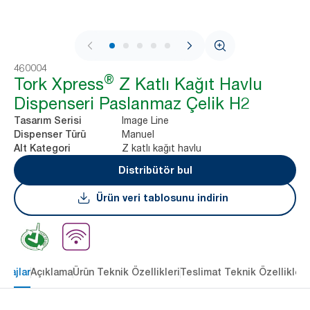
1 / 9
460004
®
Tork Xpress
Z Katlı Kağıt Havlu
Dispenseri Paslanmaz Çelik H2
Image Line
Tasarım Serisi
Manuel
Dispenser Türü
Z katlı kağıt havlu
Alt Kategori
Distribütör bul
Ürün veri tablosunu indirin
ntajlar
Açıklama
Ürün Teknik Özellikleri
Teslimat Teknik Özellikleri