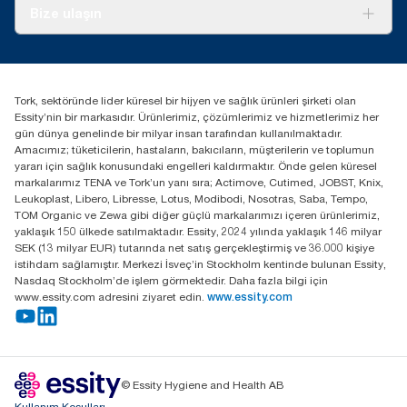
Hakkımızda
Bize ulaşın
Başarı hikayeleri
tork.turkey@essity.com
(+90) 216 560 13 00
Distribütörünüzü bulun
Tork, sektöründe lider küresel bir hijyen ve sağlık ürünleri şirketi olan
Essity Turkey Hijyen Ürünleri Sanayi ve Ticaret
Essity’nin bir markasıdır. Ürünlerimiz, çözümlerimiz ve hizmetlerimiz her
Anonim Şirketi Kuriş Kule İş Merkezi, Cevizli Mah.
gün dünya genelinde bir milyar insan tarafından kullanılmaktadır.
D-100 Güney Yan Yol Cad. No 2
Amacımız; tüketicilerin, hastaların, bakıcıların, müşterilerin ve toplumun
K:9 34953 Kartal / Istanbul / Turkey
yararı için sağlık konusundaki engelleri kaldırmaktır. Önde gelen küresel
markalarımız TENA ve Tork’un yanı sıra; Actimove, Cutimed, JOBST, Knix,
Leukoplast, Libero, Libresse, Lotus, Modibodi, Nosotras, Saba, Tempo,
TOM Organic ve Zewa gibi diğer güçlü markalarımızı içeren ürünlerimiz,
yaklaşık 150 ülkede satılmaktadır. Essity, 2024 yılında yaklaşık 146 milyar
SEK (13 milyar EUR) tutarında net satış gerçekleştirmiş ve 36.000 kişiye
istihdam sağlamıştır. Merkezi İsveç’in Stockholm kentinde bulunan Essity,
Nasdaq Stockholm’de işlem görmektedir. Daha fazla bilgi için
www.essity.com adresini ziyaret edin.
www.essity.com
© Essity Hygiene and Health AB
Kullanım Koşulları