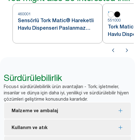
460001
Sensörlü Tork Matic® Hareketli
551000
Tork Matic® 
Havlu Dispenseri Paslanmaz
Havlu Dispen
Çelik H1
Sürdürülebilirlik
Focus4 sürdürülebilirlik ürün avantajları - Tork; işletmeler,
insanlar ve dünya için daha iyi, yenilikçi ve sürdürülebilir hijyen
çözümleri geliştirme konusunda kararlıdır.
Malzeme ve ambalaj
EU Ecolabel sertifikalı ürünler: Ürünün yaşam
Kullanım ve atık
döngüsü boyunca çevre üzerindeki etkisi
azaltılmıştır.