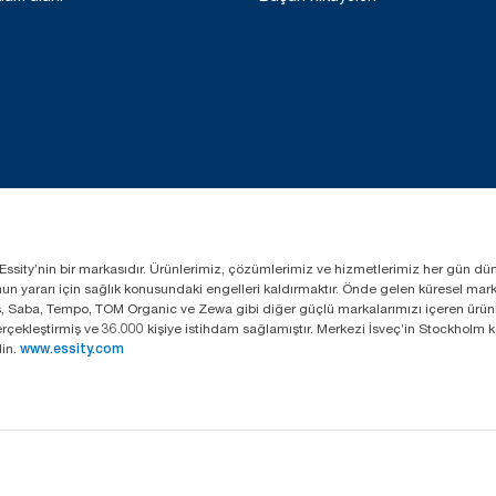
lan Essity’nin bir markasıdır. Ürünlerimiz, çözümlerimiz ve hizmetlerimiz her gün dü
lumun yararı için sağlık konusundaki engelleri kaldırmaktır. Önde gelen küresel ma
s, Saba, Tempo, TOM Organic ve Zewa gibi diğer güçlü markalarımızı içeren ürünle
 gerçekleştirmiş ve 36.000 kişiye istihdam sağlamıştır. Merkezi İsveç’in Stockhol
in.
www.essity.com