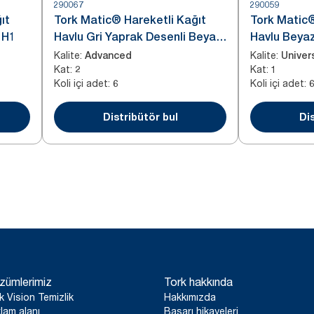
290067
290059
ıt
Tork Matic® Hareketli Kağıt
Tork Matic®
 H1
Havlu Gri Yaprak Desenli Beyaz
Havlu Beya
H1
Kalite
:
Kalite
:
Advanced
Univer
Kat
:
Kat
:
2
1
Koli içi adet
:
Koli içi adet
:
6
Distribütör bul
Dis
zümlerimiz
Tork hakkında
k Vision Temizlik
Hakkımızda
lam alanı
Başarı hikayeleri