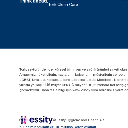
Tork Clean Care
Tork, sektöründe lider küresel bir hijyen ve sağlık ürünleri şirketi o
Amacımız; tüketicilerin, hastaların, bakıcıların, müşterilerin ve top
JOBST, Knix, Leukoplast, Libero, Libresse, Lotus, Modibodi, Nosotra
yılında yaklaşık 146 milyar SEK (13 milyar EUR) tutarında net satış
görmektedir. Daha fazla bilgi için www.essity.com adresini ziyaret ed
© Essity Hygiene and Health AB
Kullanım Koşulları
Gizlilik Politikası
Çerez Ayarları