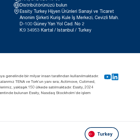
Distribütörünüzü bulun
Essity Turkey Hijyen Ürünleri Sanayi ve Ticaret
Anonim Şirketi Kuriş Kule İş Merkezi, Cevizli Mah.
D-100 Güney Yan Yol Cad. No 2
K:9 34953 Kartal / Istanbul / Turkey
nya genelinde bir milyar insan tarafından kullanılmaktadır.
rkalarımız TENA ve Tork’un yanı sıra; Actimove, Cutimed,
rimiz, yaklaşık 150 ülkede satılmaktadır. Essity, 2024
m kentinde bulunan Essity, Nasdaq Stockholm’de işlem
Turkey