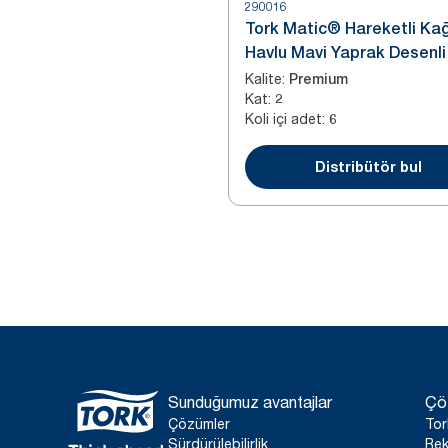
290016
Tork Matic® Hareketli Kağ
Havlu Mavi Yaprak Desenli
Kalite
:
Premium
Kat
:
2
Koli içi adet
:
6
Distribütör bul
Sunduğumuz avantajlar
Çö
Çözümler
Tor
Sürdürülebilirlik
Rek