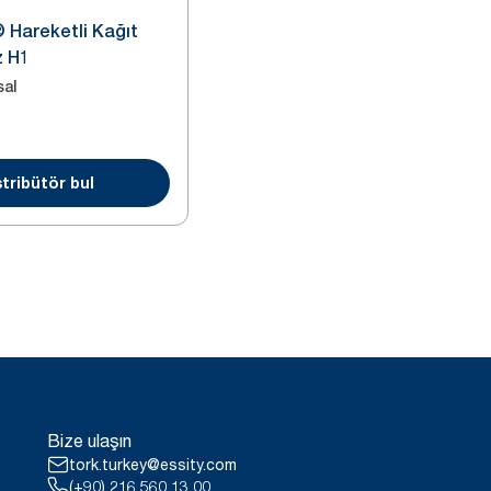
 Hareketli Kağıt
z H1
sal
6
tribütör bul
Bize ulaşın
tork.turkey@essity.com
(+90) 216 560 13 00