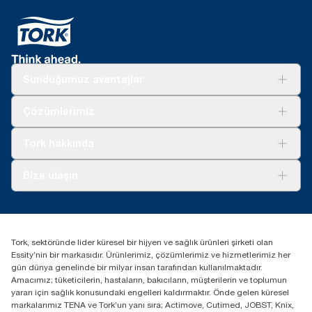
Sunduğumuz avantajlar
Çözümler
Çözümlerimiz
Sürdürülebilirlik
Tork Clean Care
Tork Vision Temizlik
Tork hakkında
Reklam alanı
Hakkımızda
Bize ulaşın
Başarı hikayeleri
tork.turkey@essity.com
(+90) 216 560 13 00
Distribütörünüzü bulun
Tork, sektöründe lider küresel bir hijyen ve sağlık ürünleri şirketi olan
Essity Turkey Hijyen Ürünleri Sanayi ve Ticaret
Essity’nin bir markasıdır. Ürünlerimiz, çözümlerimiz ve hizmetlerimiz her
Anonim Şirketi Kuriş Kule İş Merkezi, Cevizli Mah.
gün dünya genelinde bir milyar insan tarafından kullanılmaktadır.
D-100 Güney Yan Yol Cad. No 2
Amacımız; tüketicilerin, hastaların, bakıcıların, müşterilerin ve toplumun
K:9 34953 Kartal / Istanbul / Turkey
yararı için sağlık konusundaki engelleri kaldırmaktır. Önde gelen küresel
markalarımız TENA ve Tork’un yanı sıra; Actimove, Cutimed, JOBST, Knix,